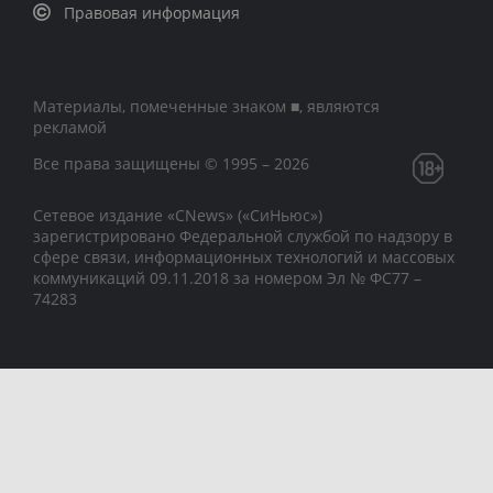
Правовая информация
Материалы, помеченные знаком ■, являются
рекламой
Все права защищены © 1995 – 2026
Сетевое издание «CNews» («СиНьюс»)
зарегистрировано Федеральной службой по надзору в
сфере связи, информационных технологий и массовых
коммуникаций 09.11.2018 за номером Эл № ФС77 –
74283