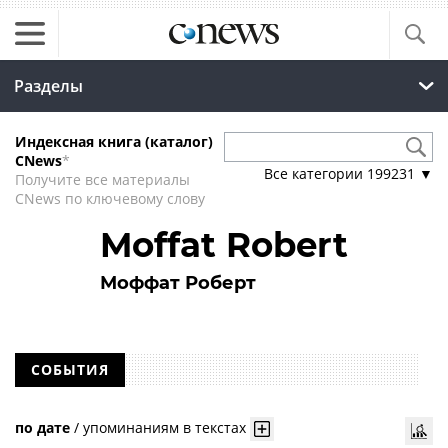
Разделы
Индексная книга (каталог)
CNews
*
Все категории
199231
▼
Получите все материалы
CNews по ключевому слову
Moffat Robert
Моффат Роберт
СОБЫТИЯ
по дате
/
упоминаниям в текстах