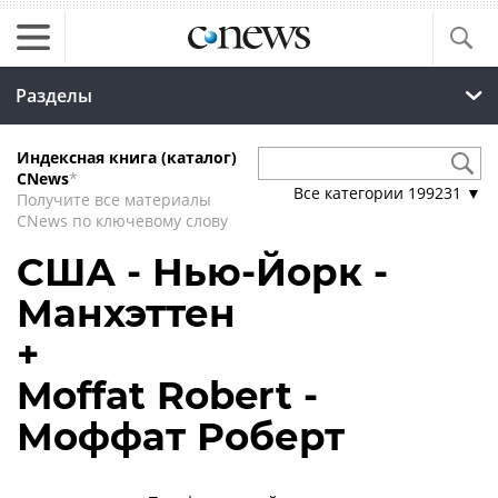
Разделы
Индексная книга (каталог)
CNews
*
Все категории
199231
▼
Получите все материалы
CNews по ключевому слову
США - Нью-Йорк -
Манхэттен
+
Moffat Robert -
Моффат Роберт