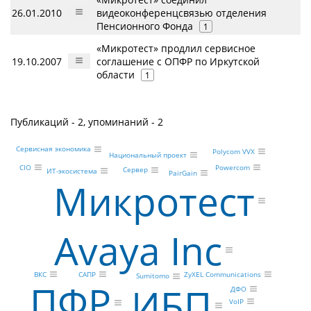
26.01.2010
видеоконференцсвязью отделения
Пенсионного Фонда
1
«Микротест» продлил сервисное
19.10.2007
соглашение с ОПФР по Иркутской
области
1
Публикаций - 2, упоминаний - 2
Сервисная экономика
Polycom VVX
Национальный проект
Powercom
CIO
Сервер
ИТ-экосистема
PairGain
Микротест
Avaya Inc
ZyXEL Communications
САПР
ВКС
Sumitomo
ПФР
ИБП
ДФО
VoIP