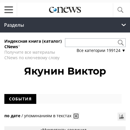
Разделы
Индексная книга (каталог)
CNews
*
Все категории
199124
▼
Получите все материалы
CNews по ключевому слову
Якунин Виктор
СОБЫТИЯ
по дате
/
упоминаниям в текстах
«Микротест» соединил