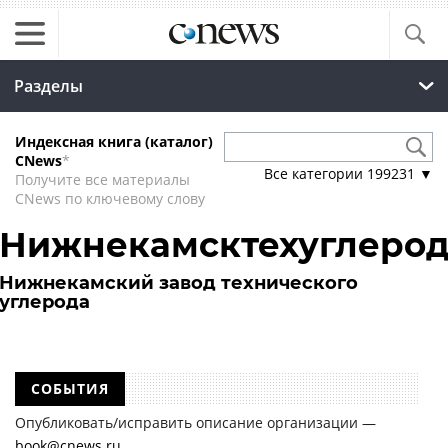
Разделы
Индексная книга (каталог)
CNews
*
Все категории
199231
▼
Получите все материалы
CNews по ключевому слову
Нижнекамсктехуглеро
Нижнекамский завод технического
углерода
СОБЫТИЯ
Опубликовать/исправить описание организации —
book@cnews.ru