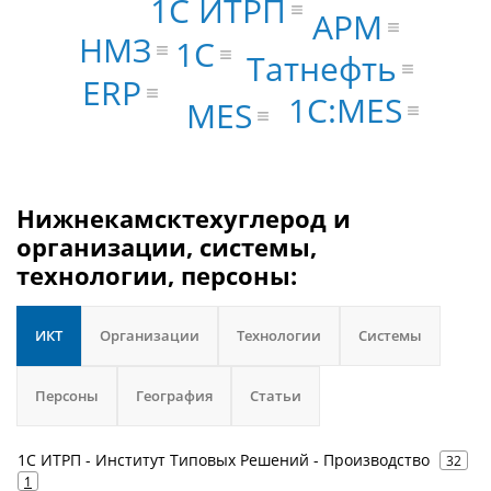
1С ИТРП
АРМ
НМЗ
1С
Татнефть
ERP
1С:MES
MES
Нижнекамсктехуглерод и
организации, системы,
технологии, персоны:
ИКТ
Организации
Технологии
Системы
Персоны
География
Статьи
1С ИТРП - Институт Типовых Решений - Производство
32
1