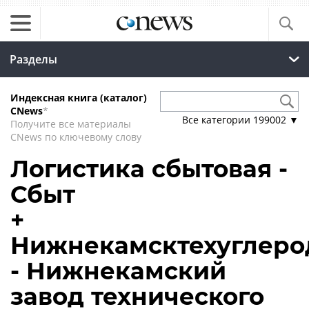
Разделы
Индексная книга (каталог)
CNews
*
Все категории
199002
▼
Получите все материалы
CNews по ключевому слову
Логистика сбытовая -
Сбыт
+
Нижнекамсктехуглеро
- Нижнекамский
завод технического