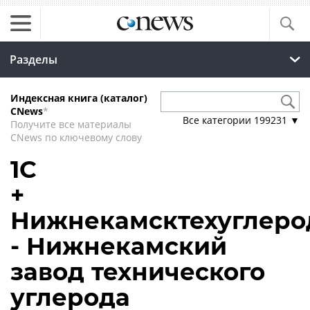
Разделы
Индексная книга (каталог)
CNews
*
Все категории
199231
▼
Получите все материалы
CNews по ключевому слову
1С
+
Нижнекамсктехуглеро
- Нижнекамский
завод технического
углерода