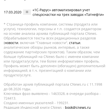
«1С-Рарус» автоматизировал учет
17.03.2020
спецоснастки на трех заводах «Татнефти»
* Страница-профиль компании, системы (продукта или
услуги), технологии, персоны и т.п. создается редактором
на основе анализа архива публикаций портала CNews.
Обрабатываются тексты всех редакционных разделов
(
новости
, включая "Главные новости",
статьи
,
аналитические обзоры рынков, интервью, а также
содержание партнёрских проектов). Таким образом, чем
больше публикаций на CNews было с именем компании
или продукта/услуги, тем более информативен профиль.
Профиль может быть дополнен (обогащен) дополнительной
информацией, в т.ч. презентацией о компании или
продукте/услуге.
Обработан архив публикаций портала CNews.ru c 11.1998
до 08.2026 годы.
Ключевых фраз выявлено - 1463328, в очереди разбора -
724413.
Создано именных указателей - 199231.
Редакция Индексной книги CNews -
book@cnews.ru