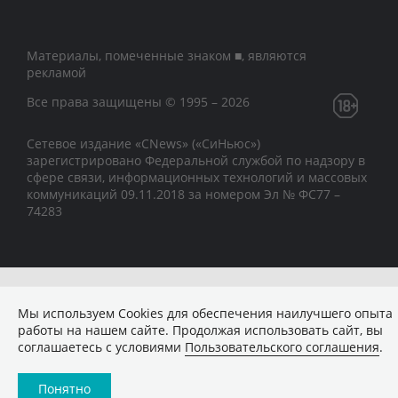
Материалы, помеченные знаком ■, являются
рекламой
Все права защищены © 1995 – 2026
Сетевое издание «CNews» («СиНьюс»)
зарегистрировано Федеральной службой по надзору в
сфере связи, информационных технологий и массовых
коммуникаций 09.11.2018 за номером Эл № ФС77 –
74283
Мы используем Сookies для обеспечения наилучшего опыта
работы на нашем сайте. Продолжая использовать сайт, вы
соглашаетесь с условиями
Пользовательского соглашения
.
Понятно