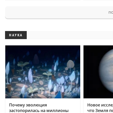
ПО
НАУКА
Почему эволюция
Новое иссле
застопорилась на миллионы
что Земля п