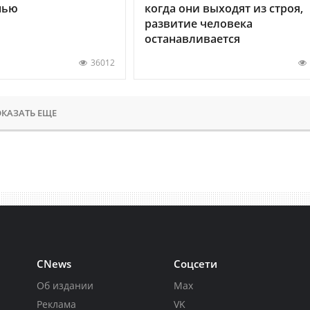
нью
когда они выходят из строя,
развитие человека
останавливается
36012
КАЗАТЬ ЕЩЕ
CNews
Соцсети
Об издании
Max
Реклама
VK