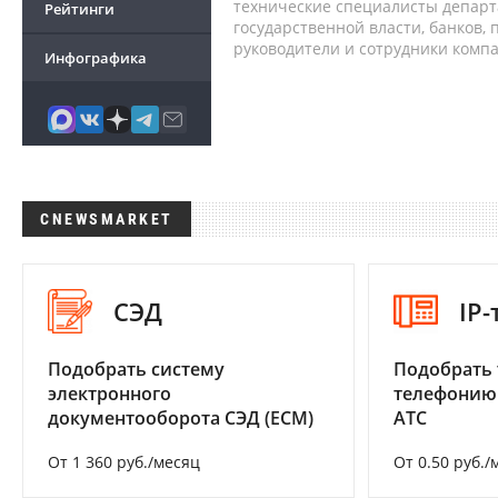
технические специалисты депар
Рейтинги
государственной власти, банков,
руководители и сотрудники комп
Инфографика
CNEWSMARKET
СЭД
IP
Подобрать систему
Подобрать 
электронного
телефонию
документооборота СЭД (ECM)
АТС
От 1 360 руб./месяц
От 0.50 руб./