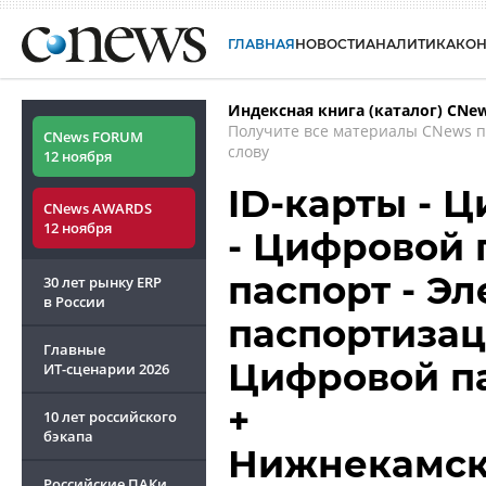
ГЛАВНАЯ
НОВОСТИ
АНАЛИТИКА
КО
Индексная книга (каталог) CNe
Получите все материалы CNews 
CNews FORUM
слову
12 ноября
ID-карты - 
CNews AWARDS
12 ноября
- Цифровой 
паспорт - Э
30 лет рынку ERP
в России
паспортизац
Главные
Цифровой п
ИТ-сценарии
2026
+
10 лет российского
бэкапа
Нижнекамскт
Российские ПАКи