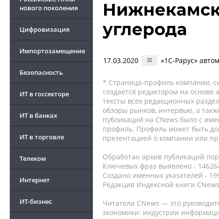
Нижнекамски
нового поколения
углерода
Цифровизация
Импортозамещение
17.03.2020
«1С-Рарус» авто
Безопасность
* Страница-профиль компании, сис
создается редактором на основе
ИТ в госсекторе
тексты всех редакционных раздел
обзоры рынков, интервью, а такж
ИТ в банках
публикаций на CNews было с име
профиль. Профиль может быть до
ИТ в торговле
презентацией о компании или про
Обработан архив публикаций порт
Телеком
Ключевых фраз выявлено - 146264
Создано именных указателей - 19
Интернет
Редакция Индексной книги CNews
ИТ-бизнес
Читатели CNews — это руководит
экономики: индустрии информаци