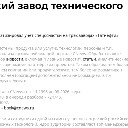
й завод технического
матизировал учет спецоснастки на трех заводах «Татнефти»
темы (продукта или услуги), технологии, персоны и т.п.
 анализа архива публикаций портала CNews. Обрабатываются
ов (
новости
, включая "Главные новости",
статьи
, аналитически
е содержание партнёрских проектов). Таким образом, чем боль
нем компании или продукта/услуги, тем более информативен
полнен (обогащен) дополнительной информацией, в т.ч.
дукте/услуге.
ала CNews.ru c 11.1998 до 08.2026 годы.
0, в очереди разбора - 724746.
9002.
 -
book@cnews.ru
ели и сотрудники одной из самых успешных отраслей российск
онных технологий. Ядро аудитории составляют топ-менеджеры