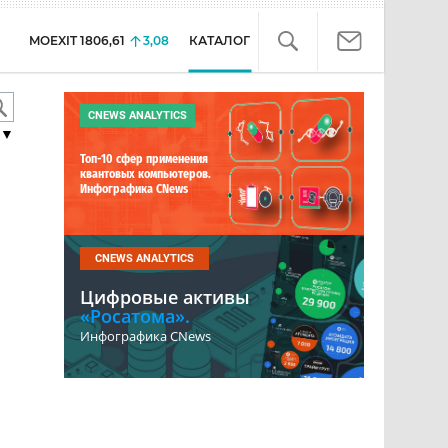
MOEXIT
1806,61
3,08
КАТАЛОГ
CNEWS ANALYTICS
▼
Топ-10 сфер применения
квантовых компьютеров.
Инфографика CNews
CNEWS ANALYTICS
Цифровые активы
«Росатома».
Инфографика CNews