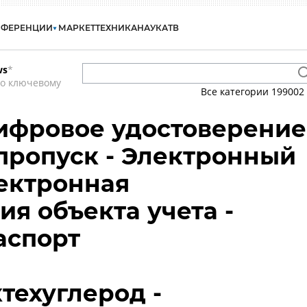
НФЕРЕНЦИИ
МАРКЕТ
ТЕХНИКА
НАУКА
ТВ
ws
*
по ключевому
Все категории
199002
Цифровое удостоверение
пропуск - Электронный
лектронная
ия объекта учета -
аспорт
ехуглерод -