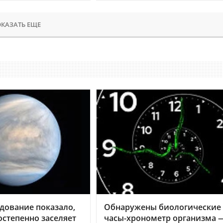
КАЗАТЬ ЕЩЕ
дование показало,
Обнаружены биологические
остепенно заселяет
часы-хронометр организма 