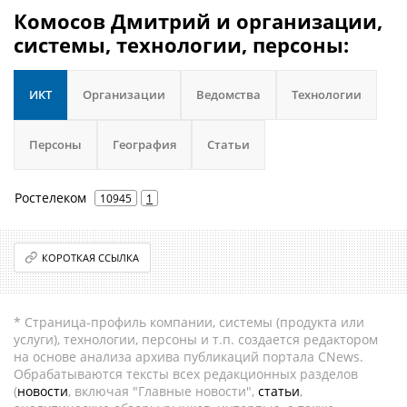
Комосов Дмитрий и организации,
системы, технологии, персоны:
ИКТ
Организации
Ведомства
Технологии
Персоны
География
Статьи
Ростелеком
10945
1
КОРОТКАЯ ССЫЛКА
* Страница-профиль компании, системы (продукта или
услуги), технологии, персоны и т.п. создается редактором
на основе анализа архива публикаций портала CNews.
Обрабатываются тексты всех редакционных разделов
(
новости
, включая "Главные новости",
статьи
,