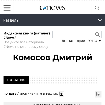
Разделы
Индексная книга (каталог)
CNews
*
Все категории
199124
▼
Получите все материалы
CNews по ключевому слову
Комосов Дмитрий
СОБЫТИЯ
по дате
/
упоминаниям в текстах
«Ростелеком» стал основным