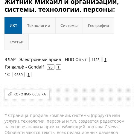
Житник Михаил и организации,
системы, технологии, персоны:
ИКТ
Технологии
Системы
География
Статьи
ЭЛАР - Электронный архив - НПО Опыт
1123
1
Гэндальф - Gendalf
95
1
1С
9589
1
КОРОТКАЯ ССЫЛКА
* Страница-профиль компании, системы (продукта или
услуги), технологии, персоны и т.п. создается редактором
на основе анализа архива публикаций портала CNews.
Обрабатываются тексты всех редакционных разделов