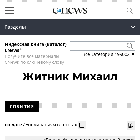
Разделы
Индексная книга (каталог)
CNews
*
Все категории
199002
▼
Получите все материалы
CNews по ключевому слову
Житник Михаил
СОБЫТИЯ
по дате
/
упоминаниям в текстах
«Гэндальф» внедрила электронный архив