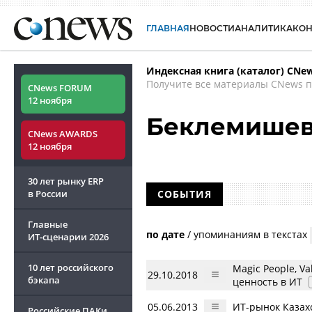
ГЛАВНАЯ
НОВОСТИ
АНАЛИТИКА
КО
Индексная книга (каталог) CNe
Получите все материалы CNews п
CNews FORUM
12 ноября
Беклемишев
CNews AWARDS
12 ноября
30 лет рынку ERP
в России
СОБЫТИЯ
Главные
по дате
/
упоминаниям в текстах
ИТ-сценарии
2026
10 лет российского
Magic People, V
29.10.2018
бэкапа
ценность в ИТ
05.06.2013
ИТ-рынок Казах
Российские ПАКи