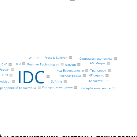
Frost & Sullivan
WEF
Сервисная экономика
АМ Медиа
ITU
Positive Technologies
СНГ
NetApp
IDC
Россия
Транспорт
Код Безопасности
CRN
ИТ-сервис
Росплатформа
Казахстан
Adviser
Softline
Импортозамещение
предприятий Казахстана
Кибербезопасность