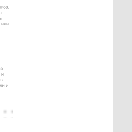
ков,
а
ь
 или
ой
 и
ов
ли и