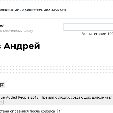
НФЕРЕНЦИИ
МАРКЕТ
ТЕХНИКА
НАУКА
ТВ
ws
*
о ключевому слову
Все категории
19
 Андрей
alue-Added People 2018: Премия о людях, создающих дополните
1
стана оправился после кризиса
1