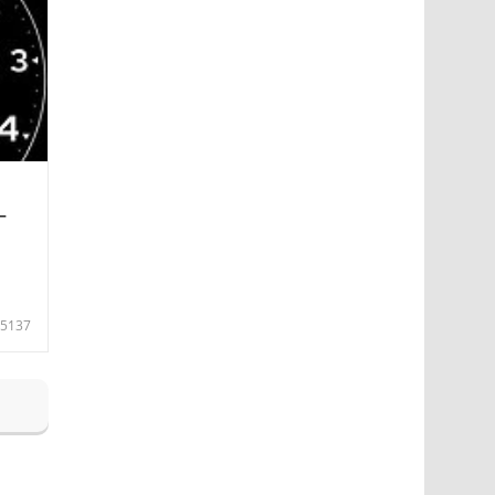
—
5137