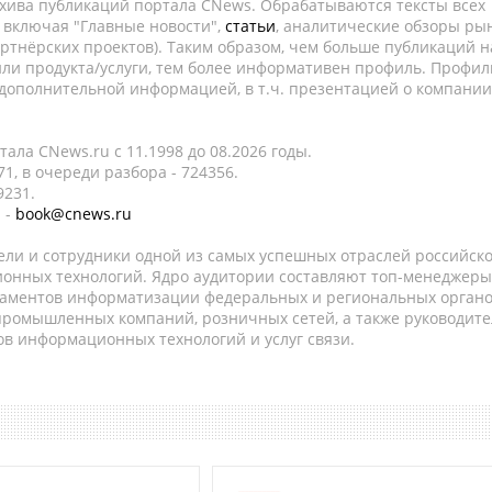
рхива публикаций портала CNews. Обрабатываются тексты всех
, включая "Главные новости",
статьи
, аналитические обзоры рын
ртнёрских проектов). Таким образом, чем больше публикаций н
ли продукта/услуги, тем более информативен профиль. Профил
 дополнительной информацией, в т.ч. презентацией о компании
ала CNews.ru c 11.1998 до 08.2026 годы.
1, в очереди разбора - 724356.
9231.
 -
book@cnews.ru
ели и сотрудники одной из самых успешных отраслей российск
онных технологий. Ядро аудитории составляют топ-менеджеры
таментов информатизации федеральных и региональных орган
 промышленных компаний, розничных сетей, а также руководите
в информационных технологий и услуг связи.