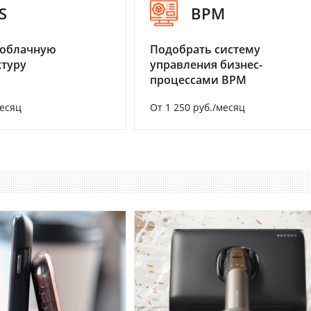
S
BPM
 облачную
Подобрать систему
туру
управления бизнес-
процессами BPM
месяц
От 1 250 руб./месяц