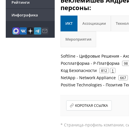
Беклемишев Андрей 
Рейтинги
персоны:
Инфографика
ИКТ
Ассоциации
Техно
Мероприятия
Softline - Цифровые Решения - Ax
Росплатформа - Р-Платформа
98
Код Безопасности
812
1
NetApp - Network Appliance
667
Positive Technologies - Позитив 
КОРОТКАЯ ССЫЛКА
* Страница-профиль компании, сис