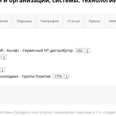
и организации, системы, технологии
логии
Персоны
География
Статьи
Пресса
ИА
oft - Аксофт - Сервисный ИТ-дистрибутор
432
1
1
1
Текнолоджиз - Группа Позитив
1778
1
темы (продукта или услуги), технологии, персоны и т.п. создае