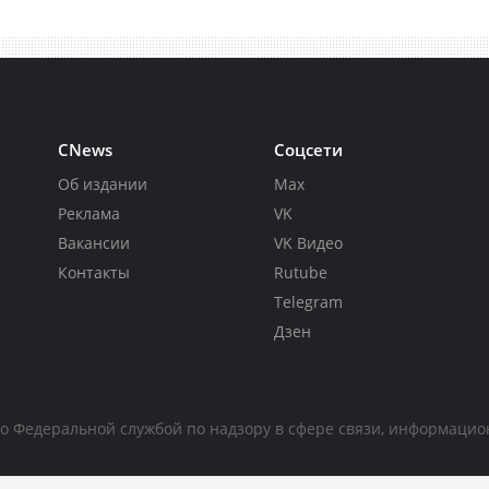
CNews
Соцсети
Об издании
Max
Реклама
VK
Вакансии
VK Видео
Контакты
Rutube
Telegram
Дзен
но Федеральной службой по надзору в сфере связи, информаци