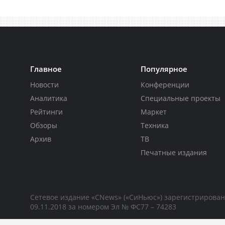
Главное
Популярное
Новости
Конференции
Аналитика
Специальные проекты
Рейтинги
Маркет
Обзоры
Техника
Архив
ТВ
Печатные издания
Сетевое издание «CNews» («СиНьюс») зарегистрирова
09.11.2018 за номером Эл № ФС77 – 74283