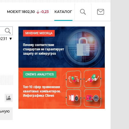
MOEXIT
1802,50
-0,23
КАТАЛОГ
МНЕНИЕ МЕСЯЦА
9231
▼
Почему соответствие
стандартам не гарантирует
защиту от киберугроз
CNEWS ANALYTICS
Топ-10 сфер применения
квантовых компьютеров.
Инфографика CNews
льную