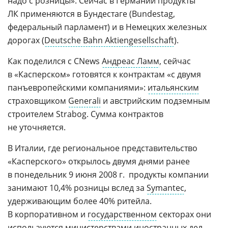
надо с розницы». Сейчас в Германии продукты
ЛК применяются в Бундестаге (Bundestag,
федеральный парламент) и в Немецких железных
дорогах (
Deutsche Bahn Aktiengesellschaft
).
Как поделился с CNews
Андреас Ламм
, сейчас
в «Касперском» готовятся к контрактам «с двумя
панъевропейскими компаниями»:
итальянским
страховщиком
Generali
и австрийским подземным
строителем Strabog. Сумма контрактов
не уточняется.
В Италии, где региональное представительство
«Касперского» открылось двумя днями ранее 
в понедельник 9 июня 2008 г.  продукты компании
занимают 10,4% розницы вслед за
Symantec
,
удерживающим более 40% ритейла.
В корпоративном и
государственном
секторах они
используются министерствами иностранных дел,