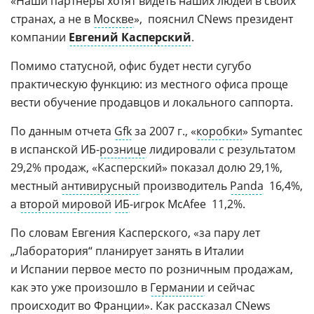
«Наши партнеры хотят видеть наших людей в своих
странах, а не в
Москве
»,  пояснил CNews президент
компании
Евгений Касперский
.
Помимо статусной, офис будет нести сугубо
практическую функцию: из местного офиса проще
вести обучение продавцов и локального саппорта.
По данным отчета
Gfk
за 2007 г., «
коробки
» Symantec
в испанской
ИБ-
рознице
лидировали с результатом
29,2% продаж, «Касперский» показал долю 29,1%,
местный
антивирусный
производитель
Panda
 16,4%,
а
второй мировой
ИБ
-игрок
McAfee  11,2%.
По словам Евгения Касперского, «за пару лет
„Лаборатория“ планирует занять в Италии
и Испании первое место по розничным продажам,
как это уже произошло в
Германии
и сейчас
происходит во
Франции
». Как рассказал CNews