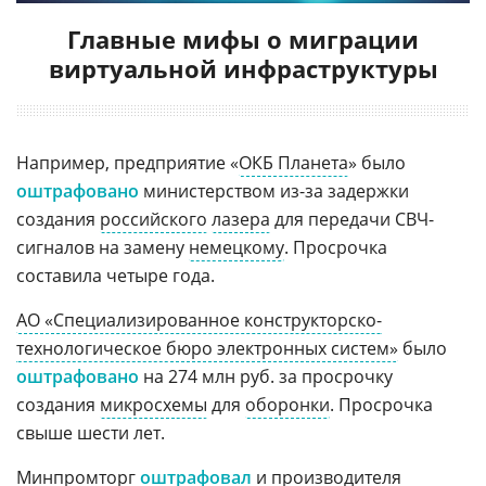
Главные мифы о миграции
виртуальной инфраструктуры
Например, предприятие «
ОКБ Планета
» было
оштрафовано
министерством из-за задержки
создания
российского
лазера
для передачи СВЧ-
сигналов на замену
немецкому
. Просрочка
составила четыре года.
АО «Специализированное конструкторско-
технологическое бюро электронных систем»
было
оштрафовано
на 274 млн руб. за просрочку
создания
микросхемы
для
оборонки
. Просрочка
свыше шести лет.
Минпромторг
оштрафовал
и производителя