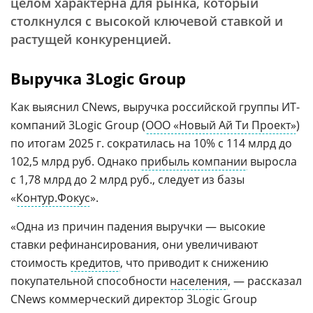
целом характерна для рынка, который
столкнулся с высокой ключевой ставкой и
растущей конкуренцией.
Выручка 3Logic Group
Как выяснил CNews, выручка российской группы ИТ-
компаний 3Logic Group (
ООО «Новый Ай Ти Проект»
)
по итогам 2025 г. сократилась на 10% с 114 млрд до
102,5 млрд руб. Однако
прибыль компании
выросла
с 1,78 млрд до 2 млрд руб., следует из базы
«
Контур.Фокус
».
«Одна из причин падения выручки — высокие
ставки рефинансирования, они увеличивают
стоимость
кредитов
, что приводит к снижению
покупательной способности
населения
, — рассказал
CNews коммерческий директор 3Logic Group