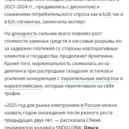
2023–2024 гг., продавались с дисконтом) и
снижением потребительского спроса как в
b2b
так и
в
b2c-сегментах
, заключила эксперт.
На
доходность
сильнее всего повлиял рост
стоимости заемных средств и кассовые разрывы из-
за задержек платежей со стороны корпоративных
клиентов и государства, продолжает Архипкина.
Кроме того, маржинальность сжималась из-за
демпинга при распродаже складских остатков и
усиления конкуренции с
параллельным импортом
и
маркетплейсами
, которые перетягивали на себя
трафик.
«2025 год для рынка электроники
в России
можно
назвать годом охлаждения после резкого роста
предыдущих двух лет, — рассказала CNews
гендиректор холдинга
SNDGLOBAL
Ольга