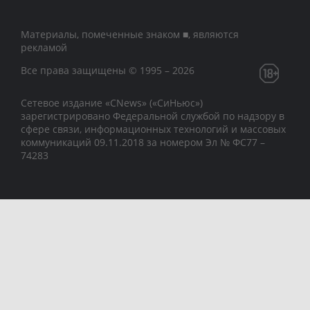
Материалы, помеченные знаком ■, являются
рекламой
Все права защищены © 1995 – 2026
Сетевое издание «CNews» («СиНьюс»)
зарегистрировано Федеральной службой по надзору в
сфере связи, информационных технологий и массовых
коммуникаций 09.11.2018 за номером Эл № ФС77 –
74283