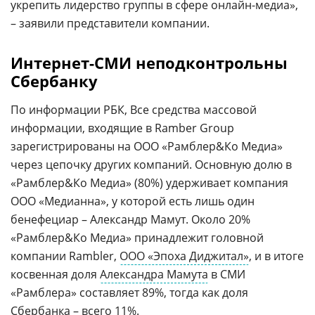
укрепить лидерство группы в сфере онлайн-медиа»,
– заявили представители компании.
Интернет-СМИ неподконтрольны
Сбербанку
По информации РБК, Все средства массовой
информации, входящие в Ramber Group
зарегистрированы на ООО «Рамблер&Ко Медиа»
через цепочку других компаний. Основную долю в
«Рамблер&Ко Медиа» (80%) удерживает компания
ООО «Медианна», у которой есть лишь один
бенефециар – Александр Мамут. Около 20%
«Рамблер&Ко Медиа» принадлежит головной
компании Rambler,
ООО «Эпоха Диджитал»
, и в итоге
косвенная доля
Александра Мамута
в СМИ
«Рамблера» составляет 89%, тогда как доля
Сбербанка – всего 11%.