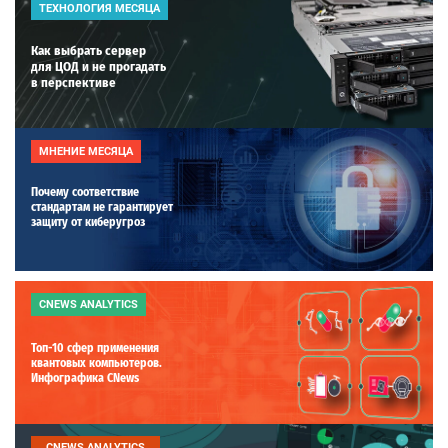
ТЕХНОЛОГИЯ МЕСЯЦА
Как выбрать сервер
для ЦОД и не прогадать
в перспективе
МНЕНИЕ МЕСЯЦА
Почему соответствие
стандартам не гарантирует
защиту от киберугроз
CNEWS ANALYTICS
Топ-10 сфер применения
квантовых компьютеров.
Инфографика CNews
CNEWS ANALYTICS