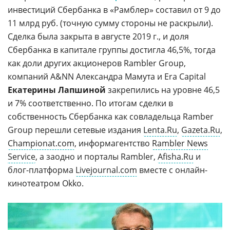
инвестиций Сбербанка в «Рамблер» составил от 9 до
11 млрд руб. (точную сумму стороны не раскрыли).
Сделка была закрыта в августе 2019 г., и доля
Сбербанка в капитале группы достигла 46,5%, тогда
как доли других акционеров Rambler Group,
компаний A&NN Александра Мамута и Era Capital
Екатерины Лапшиной
закрепились на уровне 46,5
и 7% соответственно. По итогам сделки в
собственность Сбербанка как совладельца Ramber
Group перешли сетевые издания
Lenta.Ru
,
Gazeta.Ru
,
Championat.com
, информагентство
Rambler News
Service
, а заодно и порталы Rambler,
Afisha.Ru
и
блог-платформа
Livejournal.com
вместе с онлайн-
кинотеатром Okko.