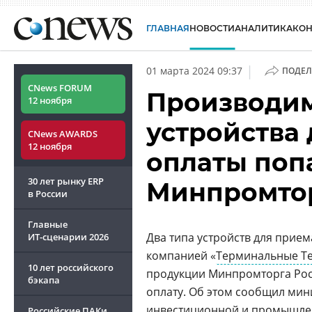
ГЛАВНАЯ
НОВОСТИ
АНАЛИТИКА
КО
|
01 марта 2024 09:37
ПОДЕЛ
CNews FORUM
Производим
12 ноября
устройства
CNews AWARDS
12 ноября
оплаты поп
30 лет рынку ERP
Минпромтор
в России
Главные
Два типа устройств для прие
ИТ-сценарии
2026
компанией «
Терминальные Т
10 лет российского
продукции Минпромторга Рос
бэкапа
оплату. Об этом сообщил мин
инвестиционной и промышле
Российские ПАКи