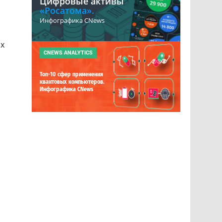
Цифровые активы
«Росатома».
Инфографика CNews
их
CNEWS ANALYTICS
Топ-10 сфер применения
квантовых компьютеров.
Инфографика CNews