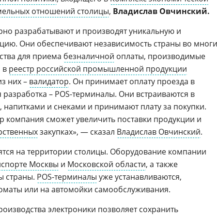
мельных отношений столицы
,
Владислав Овчинский.
рно разрабатывают и производят уникальную и
цию. Они обеспечивают независимость страны во мног
йства для приема
безналичной
оплаты, производимые
и в
реестр российской промышленной продукции
из них –
валидатор
. Он принимает оплату проезда в
я разработка – POS-терминалы. Они встраиваются в
, напитками и снеками и принимают плату за покупки.
р компания сможет увеличить поставки продукции и
рственных
закупках», — сказал
Владислав Овчинский
.
ятся на территории столицы. Оборудование компании
нспорте Москвы
и
Московской области
, а также
ы страны.
POS-терминалы
уже устанавливаются,
оматы или на автомойки самообслуживания.
роизводства электроники позволяет сохранить