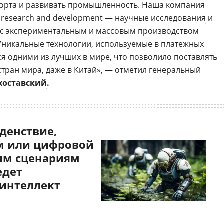
порта и развивать промышленность. Наша компания
(research and development —
научные исследования
и
) с экспериментальным и массовым производством
Уникальные технологии, используемые в платежных
ся одними из лучших в мире, что позволило поставлять
стран мира, даже в
Китай
», — отметил генеральный
хоставский
.
денствие,
 или цифровой
им сценариям
едет
 интеллект