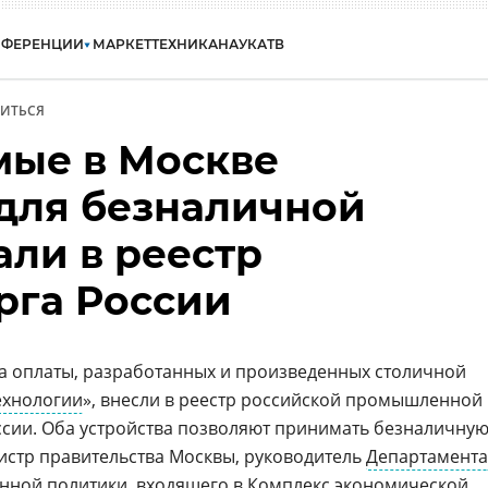
НФЕРЕНЦИИ
МАРКЕТ
ТЕХНИКА
НАУКА
ТВ
ИТЬСЯ
ые в Москве
 для безналичной
али в реестр
га России
ма оплаты, разработанных и произведенных столичной
ехнологии
», внесли в реестр российской промышленной
сии. Оба устройства позволяют принимать безналичну
истр правительства Москвы, руководитель
Департамента
нной политики
, входящего в
Комплекс экономической