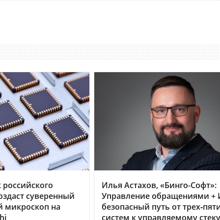
 российского
Илья Астахов, «Бинго-Софт»:
оздаст суверенный
Управление обращениями + 
й микроскоп на
безопасный путь от трех‑пят
hi
систем к управляемому стек