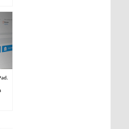
Pad.
в