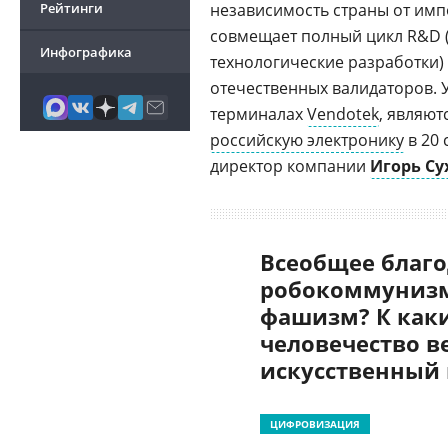
Рейтинги
независимость страны от им
совмещает полный цикл R&D 
Инфографика
технологические разработки
отечественных валидаторов. 
терминалах
Vendotek
, являют
российскую электронику
в 20 
директор компании
Игорь Су
Всеобщее благо
робокоммунизм
фашизм? К как
человечество в
искусственный
ЦИФРОВИЗАЦИЯ