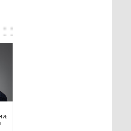
ИИ:
и
у