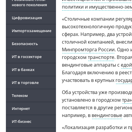
нового поколения
политики и имущественно-зе
Цифровизация
«Столичные компании регуля
высокотехнологичную продук
Импортозамещение
сферах. Например, два устро
столичной компанией, внесл
Безопасность
Минпромторга России
. Одно 
ИТ в госсекторе
городском
транспорте
. Втора
вендинговые аппараты с
едой
ИТ в банках
Благодаря включению в реест
участвовать в крупных
госуда
ИТ в торговле
Оба устройства уже производ
Телеком
установлено в городском
тра
поставляется в другие регион
Интернет
например, в
вендинговые
авт
ИТ-бизнес
«Локализация разработки и п