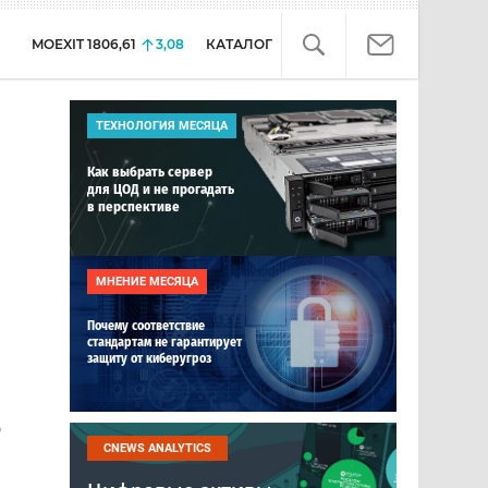
MOEXIT
1806,61
3,08
КАТАЛОГ
ТЕХНОЛОГИЯ МЕСЯЦА
Как выбрать сервер
для ЦОД и не прогадать
в перспективе
МНЕНИЕ МЕСЯЦА
Почему соответствие
стандартам не гарантирует
защиту от киберугроз
ю
CNEWS ANALYTICS