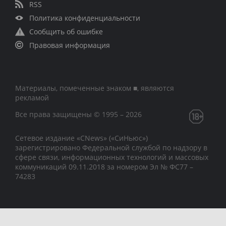
RSS
Политика конфиденциальности
Сообщить об ошибке
Правовая информация
Материалы, помеченные знаком ■, являются
рекламой
Все права защищены © 1995 – 2026
Сетевое издание «CNews» («СиНьюс»)
зарегистрировано Федеральной службой по надзору в
сфере связи, информационных технологий и массовых
коммуникаций 09.11.2018 за номером Эл № ФС77 –
74283