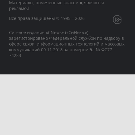
Материалы, помеченные знаком ■, являются
рекламой
Все права защищены © 1995 – 2026
Сетевое издание «CNews» («СиНьюс»)
зарегистрировано Федеральной службой по надзору в
сфере связи, информационных технологий и массовых
коммуникаций 09.11.2018 за номером Эл № ФС77 –
74283