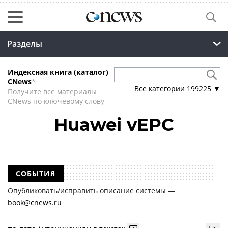
Разделы
Индексная книга (каталог)
CNews
*
Все категории
199225
▼
Получите все материалы
CNews по ключевому слову
Huawei vEPC
СОБЫТИЯ
Опубликовать/исправить описание системы —
book@cnews.ru