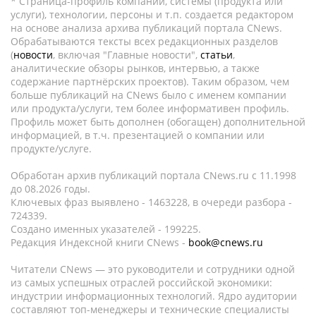
* Страница-профиль компании, системы (продукта или
услуги), технологии, персоны и т.п. создается редактором
на основе анализа архива публикаций портала CNews.
Обрабатываются тексты всех редакционных разделов
(
новости
, включая "Главные новости",
статьи
,
аналитические обзоры рынков, интервью, а также
содержание партнёрских проектов). Таким образом, чем
больше публикаций на CNews было с именем компании
или продукта/услуги, тем более информативен профиль.
Профиль может быть дополнен (обогащен) дополнительной
информацией, в т.ч. презентацией о компании или
продукте/услуге.
Обработан архив публикаций портала CNews.ru c 11.1998
до 08.2026 годы.
Ключевых фраз выявлено - 1463228, в очереди разбора -
724339.
Создано именных указателей - 199225.
Редакция Индексной книги CNews -
book@cnews.ru
Читатели CNews — это руководители и сотрудники одной
из самых успешных отраслей российской экономики:
индустрии информационных технологий. Ядро аудитории
составляют топ-менеджеры и технические специалисты