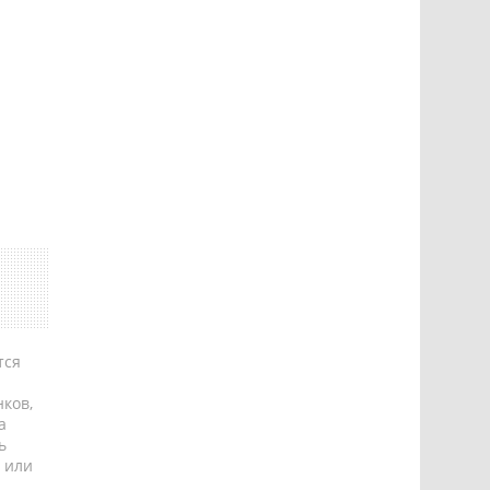
тся
ков,
а
ь
 или