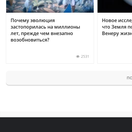
Почему эволюция
Новое иссле
застопорилась на миллионы
что Земля п
лет, прежде чем внезапно
Венеру жиз
возобновиться?
2531
ПО