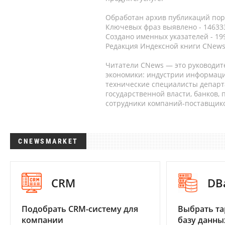
Обработан архив публикаций порт
Ключевых фраз выявлено - 146333
Создано именных указателей - 19
Редакция Индексной книги CNews
Читатели CNews — это руководит
экономики: индустрии информаци
технические специалисты депар
государственной власти, банков,
сотрудники компаний-поставщико
CNEWSMARKET
CRM
DB
Подобрать CRM-систему для
Выбрать та
компании
базу данны