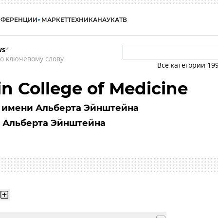
НФЕРЕНЦИИ
МАРКЕТ
ТЕХНИКА
НАУКА
ТВ
ws
*
о ключевому слову
Все категории
19
in College of Medicine
имени Альберта Эйнштейна
 Альберта Эйнштейна