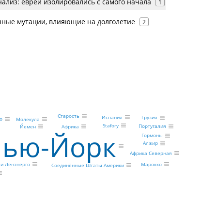
нализ: евреи изолировались с самого начала
1
ные мутации, влияющие на долголетие
2
Старость
Испания
Грузия
о
Молекула
Stafory
Португалия
Йемен
Африка
ью-Йорк
Гормоны
Алжир
Африка Северная
ти Ленэнерго
Марокко
Соединённые Штаты Америки