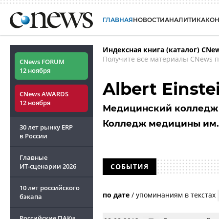
ГЛАВНАЯ
НОВОСТИ
АНАЛИТИКА
КО
Индексная книга (каталог) CNe
Получите все материалы CNews п
CNews FORUM
12 ноября
Albert Einste
CNews AWARDS
12 ноября
Медицинский колледж 
Колледж медицины им.
30 лет рынку ERP
в России
Главные
ИТ-сценарии
2026
СОБЫТИЯ
10 лет российского
по дате
/
упоминаниям в текстах
бэкапа
Российские ПАКи