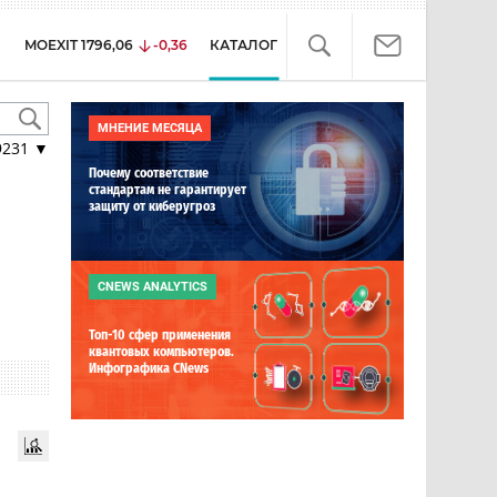
MOEXIT
1796,06
-0,36
КАТАЛОГ
МНЕНИЕ МЕСЯЦА
9231
▼
Почему соответствие
стандартам не гарантирует
защиту от киберугроз
CNEWS ANALYTICS
Топ-10 сфер применения
квантовых компьютеров.
Инфографика CNews