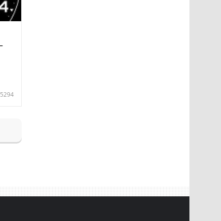
—
5294