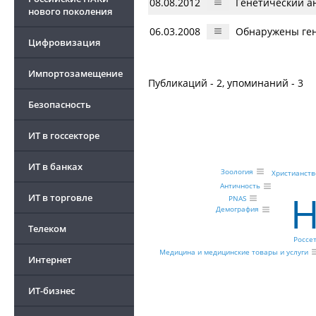
08.08.2012
Генетический а
нового поколения
06.03.2008
Обнаружены ген
Цифровизация
Импортозамещение
Публикаций - 2, упоминаний - 3
Безопасность
ИТ в госсекторе
ИТ в банках
Зоология
Христианств
Античность
Н
ИТ в торговле
PNAS
Демография
Телеком
Россе
Медицина и медицинские товары и услуги
Интернет
ИТ-бизнес