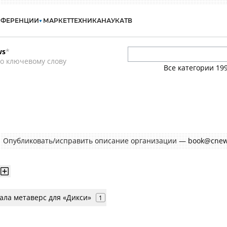
НФЕРЕНЦИИ
МАРКЕТ
ТЕХНИКА
НАУКА
ТВ
ws
*
о ключевому слову
Все категории
19
Опубликовать/исправить описание организации —
book@cnew
ала метаверс для «Дикси»
1