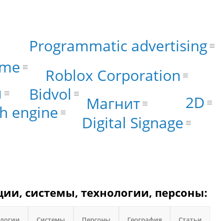
Programmatic advertising
ame
Roblox Corporation
я
Bidvol
2D
Магнит
h engine
Digital Signage
ции, системы, технологии, персоны:
ологии
Системы
Персоны
География
Статьи