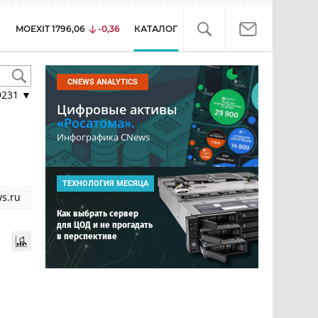
MOEXIT
1796,06
-0,36
КАТАЛОГ
CNEWS ANALYTICS
9231
▼
Цифровые активы
«Росатома».
Инфографика CNews
ТЕХНОЛОГИЯ МЕСЯЦА
s.ru
Как выбрать сервер
для ЦОД и не прогадать
в перспективе