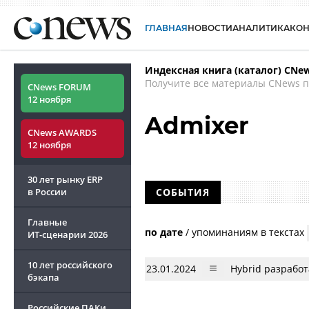
ГЛАВНАЯ
НОВОСТИ
АНАЛИТИКА
КО
Индексная книга (каталог) CNe
Получите все материалы CNews п
CNews FORUM
12 ноября
Admixer
CNews AWARDS
12 ноября
30 лет рынку ERP
в России
СОБЫТИЯ
Главные
по дате
/
упоминаниям в текстах
ИТ-сценарии
2026
10 лет российского
23.01.2024
Hybrid разработ
бэкапа
Российские ПАКи