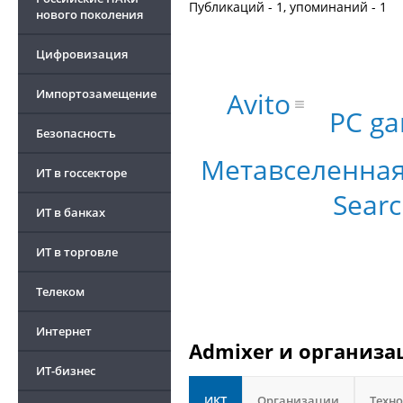
Публикаций - 1, упоминаний - 1
нового поколения
Цифровизация
Avito
Импортозамещение
PC g
Безопасность
Метавселенна
ИТ в госсекторе
Searc
ИТ в банках
ИТ в торговле
Телеком
Интернет
Admixer и организа
ИТ-бизнес
ИКТ
Организации
Техн