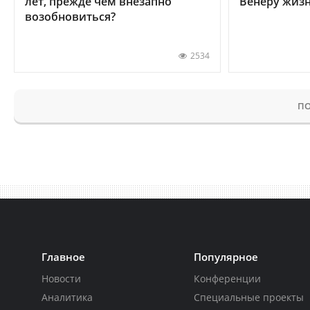
лет, прежде чем внезапно
Венеру жиз
возобновиться?
2534
ПО
Главное
Популярное
Новости
Конференции
Аналитика
Специальные проекты