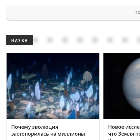
ПО
НАУКА
Почему эволюция
Новое иссле
застопорилась на миллионы
что Земля п