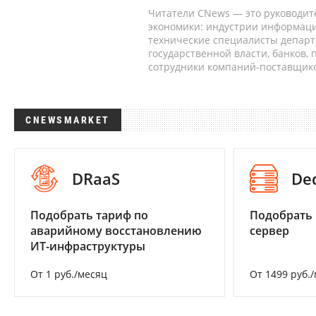
Читатели CNews — это руководит
экономики: индустрии информаци
технические специалисты депар
государственной власти, банков,
сотрудники компаний-поставщико
CNEWSMARKET
DRaaS
De
Подобрать тариф по
Подобрать
аварийному восстановлению
сервер
ИТ-инфраструктуры
От 1 руб./месяц
От 1499 руб.