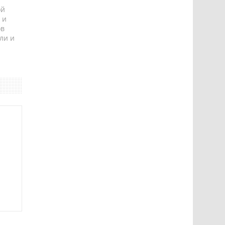
ой
 и
ов
ли и