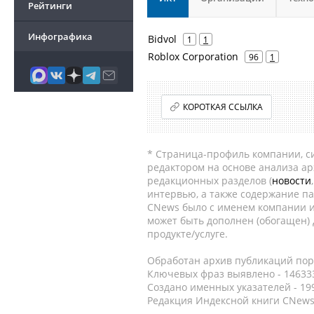
Рейтинги
Инфографика
Bidvol
1
1
Roblox Corporation
96
1
КОРОТКАЯ ССЫЛКА
* Страница-профиль компании, сис
редактором на основе анализа а
редакционных разделов (
новости
интервью, а также содержание па
CNews было с именем компании и
может быть дополнен (обогащен)
продукте/услуге.
Обработан архив публикаций порт
Ключевых фраз выявлено - 146333
Создано именных указателей - 19
Редакция Индексной книги CNews