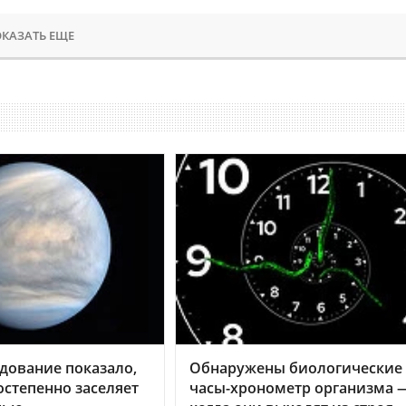
КАЗАТЬ ЕЩЕ
дование показало,
Обнаружены биологические
остепенно заселяет
часы-хронометр организма 