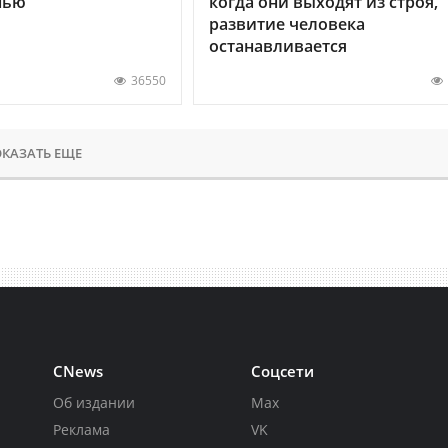
нью
когда они выходят из строя,
развитие человека
останавливается
36550
КАЗАТЬ ЕЩЕ
CNews
Соцсети
Об издании
Max
Реклама
VK