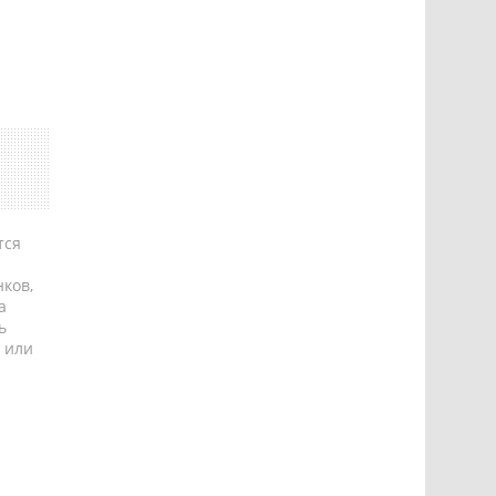
тся
ков,
а
ь
 или