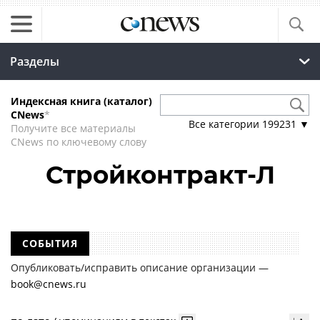
Разделы
Индексная книга (каталог)
CNews
*
Все категории
199231
▼
Получите все материалы
CNews по ключевому слову
Стройконтракт-Л
СОБЫТИЯ
Опубликовать/исправить описание организации —
book@cnews.ru