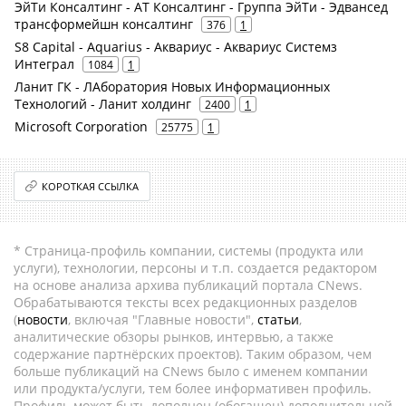
ЭйТи Консалтинг - АТ Консалтинг - Группа ЭйТи - Эдвансед
трансформейшн консалтинг
376
1
S8 Capital - Aquarius - Аквариус - Аквариус Системз
Интеграл
1084
1
Ланит ГК - ЛАборатория Новых Информационных
Технологий - Ланит холдинг
2400
1
Microsoft Corporation
25775
1
КОРОТКАЯ ССЫЛКА
* Страница-профиль компании, системы (продукта или
услуги), технологии, персоны и т.п. создается редактором
на основе анализа архива публикаций портала CNews.
Обрабатываются тексты всех редакционных разделов
(
новости
, включая "Главные новости",
статьи
,
аналитические обзоры рынков, интервью, а также
содержание партнёрских проектов). Таким образом, чем
больше публикаций на CNews было с именем компании
или продукта/услуги, тем более информативен профиль.
Профиль может быть дополнен (обогащен) дополнительной