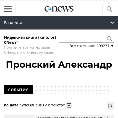
Разделы
Индексная книга (каталог)
CNews
*
Все категории
199231
▼
Получите все материалы
CNews по ключевому слову
Пронский Александр
СОБЫТИЯ
по дате
/
упоминаниям в текстах
В России на миллиард закупают умные