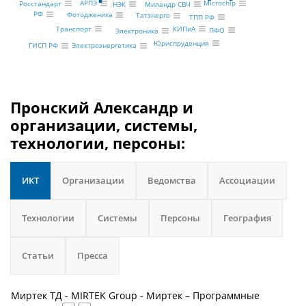
Microchip
АРПЭ
Росстандарт
Миландр СВЧ
НЭК
РФ
Фотодженика
Татэнерго
ТПП РФ
Транспорт
КИПиА
ПФО
Электроника
Юриспруденция
ГИСП РФ
Электроэнергетика
Пронский Александр и
организации, системы,
технологии, персоны:
ИКТ
Организации
Ведомства
Ассоциации
Технологии
Системы
Персоны
География
Статьи
Пресса
Миртек ТД - MIRTEK Group - Миртек – Программные