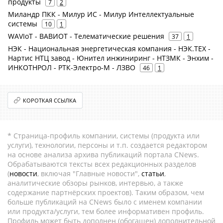
продукты
7
2
Миландр ПКК - Милур ИС - Милур Интеллектуальные
системы
10
1
WAVIoT - ВАВИОТ - Телематические решения
37
1
НЭК - Национальная энергетическая компания - НЭК.ТЕХ -
Нартис НТЦ завод - Юнител инжиниринг - НТЗМК - Энхим -
ИНКОТНРОЛ - РТК-Электро-М - ЛЗВО
46
1
КОРОТКАЯ ССЫЛКА
* Страница-профиль компании, системы (продукта или
услуги), технологии, персоны и т.п. создается редактором
на основе анализа архива публикаций портала CNews.
Обрабатываются тексты всех редакционных разделов
(
новости
, включая "Главные новости",
статьи
,
аналитические обзоры рынков, интервью, а также
содержание партнёрских проектов). Таким образом, чем
больше публикаций на CNews было с именем компании
или продукта/услуги, тем более информативен профиль.
Профиль может быть дополнен (обогащен) дополнительной