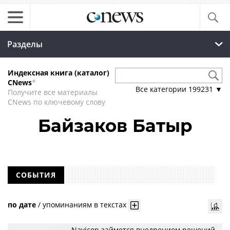
Разделы
Индексная книга (каталог)
CNews
*
Все категории
199231
▼
Получите все материалы
CNews по ключевому слову
Байзаков Батыр
СОБЫТИЯ
по дате
/
упоминаниям в текстах
Navicon займется внедрением решений