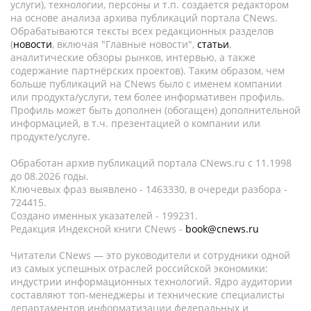
услуги), технологии, персоны и т.п. создается редактором
на основе анализа архива публикаций портала CNews.
Обрабатываются тексты всех редакционных разделов
(
новости
, включая "Главные новости",
статьи
,
аналитические обзоры рынков, интервью, а также
содержание партнёрских проектов). Таким образом, чем
больше публикаций на CNews было с именем компании
или продукта/услуги, тем более информативен профиль.
Профиль может быть дополнен (обогащен) дополнительной
информацией, в т.ч. презентацией о компании или
продукте/услуге.
Обработан архив публикаций портала CNews.ru c 11.1998
до 08.2026 годы.
Ключевых фраз выявлено - 1463330, в очереди разбора -
724415.
Создано именных указателей - 199231.
Редакция Индексной книги CNews -
book@cnews.ru
Читатели CNews — это руководители и сотрудники одной
из самых успешных отраслей российской экономики:
индустрии информационных технологий. Ядро аудитории
составляют топ-менеджеры и технические специалисты
департаментов информатизации федеральных и