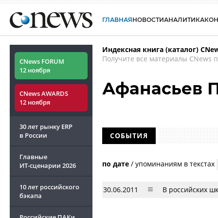
ГЛАВНАЯ
НОВОСТИ
АНАЛИТИКА
КО
Индексная книга (каталог) CNe
Получите все материалы CNews п
CNews FORUM
12 ноября
Афанасьев 
CNews AWARDS
12 ноября
30 лет рынку ERP
в России
СОБЫТИЯ
Главные
по дате
/
упоминаниям в текстах
ИТ-сценарии
2026
10 лет российского
30.06.2011
В российских шк
бэкапа
Российские ПАКи