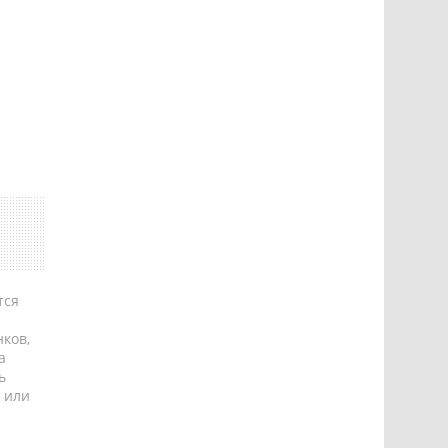
тся
ков,
а
ь
 или