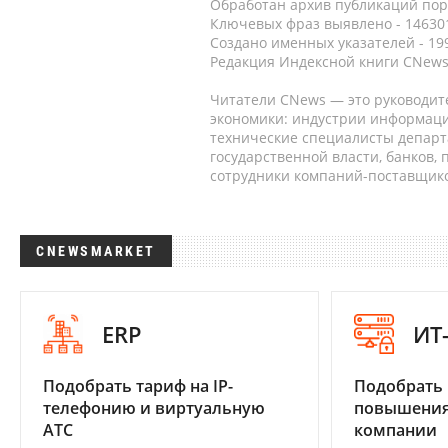
Обработан архив публикаций порт
Ключевых фраз выявлено - 146301
Создано именных указателей - 19
Редакция Индексной книги CNews
Читатели CNews — это руководит
экономики: индустрии информаци
технические специалисты депар
государственной власти, банков,
сотрудники компаний-поставщико
CNEWSMARKET
ERP
ИТ
Подобрать тариф на IP-
Подобрать
телефонию и виртуальную
повышения
АТС
компании