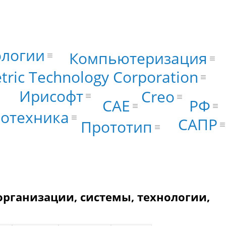
ологии
Компьютеризация
tric Technology Corporation
Ирисофт
Creo
РФ
CAE
ротехника
САПР
Прототип
организации, системы, технологии,