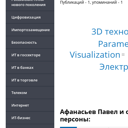
Публикаций - 1, упоминаний - 1
нового поколения
Цифровизация
3D техн
Импортозамещение
Parame
Безопасность
Visualization
ИТ в госсекторе
Элект
ИТ в банках
ИТ в торговле
Телеком
Интернет
Афанасьев Павел и 
персоны:
ИТ-бизнес