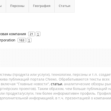
ы
Персоны
География
Статьи
говая компания
21
1
rporation
163
1
темы (продукта или услуги), технологии, персоны и т.п. создае
рхива публикаций портала CNews. Обрабатываются тексты всех
, включая "Главные новости",
статьи
, аналитические обзоры рын
ртнёрских проектов). Таким образом, чем больше публикаций н
ли продукта/услуги, тем более информативен профиль. Профил
 дополнительной информацией, в т.ч. презентацией о компании