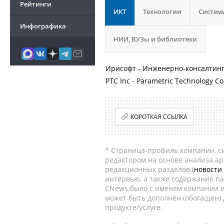
Рейтинги
ИКТ
Технологии
Систем
Инфографика
НИИ, ВУЗы и библиотеки
Ирисофт - Инженерно-консалтин
PTC Inc - Parametric Technology Co
КОРОТКАЯ ССЫЛКА
* Страница-профиль компании, сис
редактором на основе анализа а
редакционных разделов (
новости
интервью, а также содержание па
CNews было с именем компании и
может быть дополнен (обогащен)
продукте/услуге.