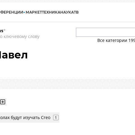
НФЕРЕНЦИИ
МАРКЕТ
ТЕХНИКА
НАУКА
ТВ
ws
*
о ключевому слову
Все категории
19
Павел
олах будут изучать Creo
1