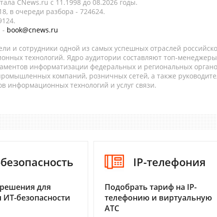
ала CNews.ru c 11.1998 до 08.2026 годы.
8, в очереди разбора - 724624.
9124.
 -
book@cnews.ru
ели и сотрудники одной из самых успешных отраслей российск
онных технологий. Ядро аудитории составляют топ-менеджеры
таментов информатизации федеральных и региональных орган
 промышленных компаний, розничных сетей, а также руководите
в информационных технологий и услуг связи.
-безопасность
IP-телефония
 решения для
Подобрать тариф на IP-
 ИТ-безопасности
телефонию и виртуальную
АТС