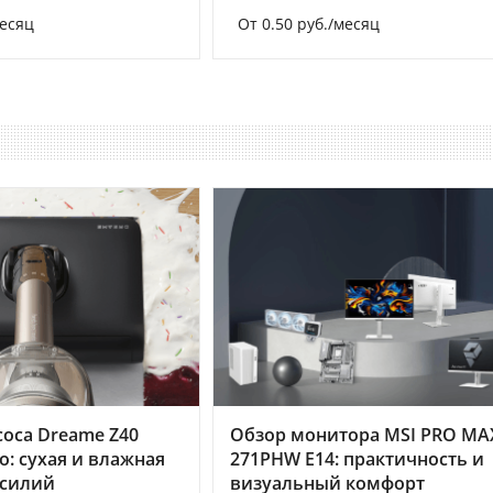
месяц
От 0.50 руб./месяц
оса Dreame Z40
Обзор монитора MSI PRO MA
o: сухая и влажная
271PHW E14: практичность и
усилий
визуальный комфорт