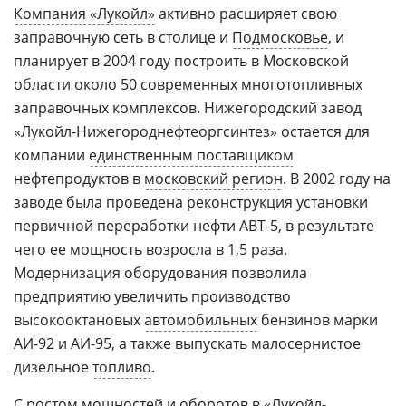
Компания «Лукойл»
активно расширяет свою
заправочную сеть в столице и
Подмосковье
, и
планирует в 2004 году построить в Московской
области около 50 современных многотопливных
заправочных комплексов. Нижегородский завод
«Лукойл-Нижегороднефтеоргсинтез» остается для
компании
единственным поставщиком
нефтепродуктов в
московский регион
. В 2002 году на
заводе была проведена реконструкция установки
первичной переработки нефти АВТ-5, в результате
чего ее мощность возросла в 1,5 раза.
Модернизация оборудования позволила
предприятию увеличить производство
высокооктановых
автомобильных
бензинов марки
АИ-92 и АИ-95, а также выпускать малосернистое
дизельное
топливо
.
С ростом мощностей и оборотов в «
Лукойл-