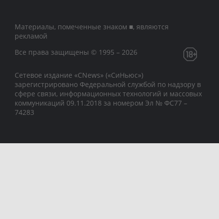
Материалы, помеченные знаком ■, являются
рекламой
Все права защищены © 1995 – 2026
Сетевое издание «CNews» («СиНьюс»)
зарегистрировано Федеральной службой по надзору в
сфере связи, информационных технологий и массовых
коммуникаций 09.11.2018 за номером Эл № ФС77 –
74283