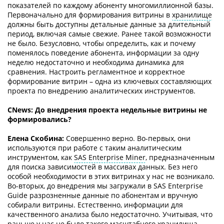
показателей по каждому абоненту многомиллионной базы.
Первоначально для формирования витрины в
хранилище
должны быть доступны детальные данные за длительный
период, включая самые свежие. Ранее такой возможности
не было. Безусловно, чтобы определить, как и почему
поменялось поведение абонента, информации за одну
неделю недостаточно и необходима динамика для
сравнения. Настроить регламентное и корректное
формирование витрин – одна из ключевых составляющих
проекта по внедрению аналитических инструментов.
СNews: До внедрения проекта недельные витрины не
формировались?
Елена Скобина:
Совершенно верно. Во-первых, они
используются при работе с таким аналитическим
инструментом, как
SAS Enterprise Miner
, предназначенным
для поиска зависимостей в массивах данных. Без него
особой необходимости в этих витринах у нас не возникало.
Во-вторых, до внедрения мы загружали в SAS Enterprise
Guide разрозненные данные по абонентам и вручную
собирали витрины. Естественно, информации для
качественного анализа было недостаточно. Учитывая, что
раньше у нас не было такого масштабного хранилища