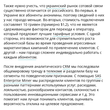
Также нужно учесть, что
украинский
рынок сотовой связи
существенно отличается от российского. Во-первых, в
Украине все абоненты анонимны, поэтому сведений о них
у нас гораздо меньше. Во-вторых, стоимость подключения
составляет 10 гривен (примерно $1,2), что не является
сдерживающим фактором для перехода к оператору,
который предложит лучшие
тарифные
условия. С одной
стороны, это возможности для стремительного роста
абонентской базы во время проведения агрессивных
маркетинговых кампаний по привлечению клиентов. С
другой – нам гораздо сложнее индивидуально работать с
каждым
абонентом
.
После внедрения аналитического
CRM
мы последовали
общемировому тренду в
телекоме
и разделили базу на
сегменты по поведенческим признакам. С помощью
SAS
Enterprise Miner
мы распределили клиентов по группам с
разными паттернами используемых услуг, расходами,
лояльностью, разнообразием контактов, склонностью к
пользованию инновационными сервисами и т.д. Это
помогает нам лучше понимать клиентов, оценивать
вероятность отклика на целевое предложение.