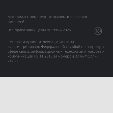
Материалы, помеченные знаком ■, являются
рекламой
Все права защищены © 1995 – 2026
Сетевое издание «CNews» («СиНьюс»)
зарегистрировано Федеральной службой по надзору в
сфере связи, информационных технологий и массовых
коммуникаций 09.11.2018 за номером Эл № ФС77 –
74283