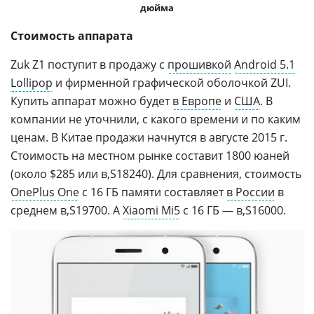
дюйма
Стоимость аппарата
Zuk Z1 поступит в продажу с
прошивкой
Android 5.1
Lollipop
и фирменной графической оболочкой ZUI.
Купить аппарат можно будет
в Европе
и
США
. В
компании не уточнили, с какого времени и по каким
ценам. В Китае продажи начнутся в августе 2015 г.
Стоимость на местном рынке составит 1800 юаней
(около $285 или
18240). Для сравнения, стоимость
OnePlus One
с 16 ГБ памяти составляет
в России
в
среднем
19700. А
Xiaomi Mi5
с 16 ГБ —
16000.