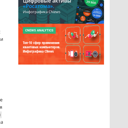
Цифровые активы
«Росатома».
Инфографика CNews
с
CNEWS ANALYTICS
ри
Топ-10 сфер применения
квантовых компьютеров.
Инфографика CNews
не
я
н
за