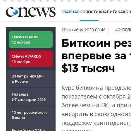
ГЛАВНАЯ
НОВОСТИ
АНАЛИТИКА
КО
|
22 октября 2020 09:46
ПОД
CNews FORUM
Биткоин рез
12 ноября
впервые за 
CNews AWARDS
12 ноября
$13 тысяч
30 лет рынку ERP
в России
Курс биткоина преодолел
Главные
показателем с октября 2
ИТ-сценарии
2026
более чем на 4%, и при
10 лет российского
внедрить в свою одно
бэкапа
поддержку криптоденег,
Российские ПАКи