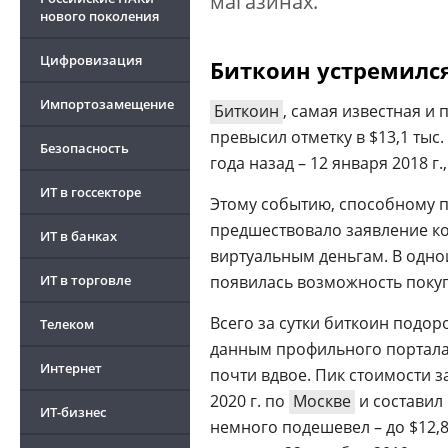
магазинах.
нового поколения
Цифровизация
Биткоин устремился
Импортозамещение
Биткоин
, самая известная и
превысил отметку в $13,1 тыс.
Безопасность
года назад – 12 января 2018 г.,
ИТ в госсекторе
Этому событию, способному п
предшествовало заявление 
ИТ в банках
виртуальным деньгам. В одн
ИТ в торговле
появилась возможность поку
Всего за сутки биткоин подорож
Телеком
данным профильного портала 
Интернет
почти вдвое. Пик стоимости з
2020 г. по
Москве
и составил
ИТ-бизнес
немного подешевел – до $12,8 