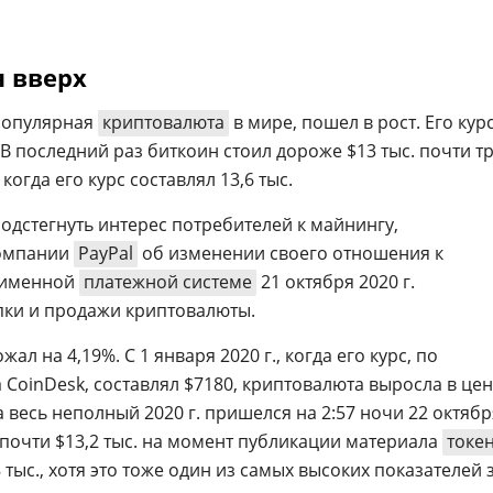
 вверх
 популярная
криптовалюта
в мире, пошел в рост. Его кур
 В последний раз биткоин стоил дороже $13 тыс. почти т
 когда его курс составлял 13,6 тыс.
одстегнуть интерес потребителей к майнингу,
компании
PayPal
об изменении своего отношения к
оименной
платежной системе
21 октября 2020 г.
пки и продажи криптовалюты.
ал на 4,19%. С 1 января 2020 г., когда его курс, по
CoinDesk, составлял $7180, криптовалюта выросла в це
а весь неполный 2020 г. пришелся на 2:57 ночи 22 октябр
 почти $13,2 тыс. на момент публикации материала
токе
тыс., хотя это тоже один из самых высоких показателей 