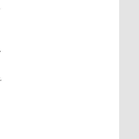
-
,
,