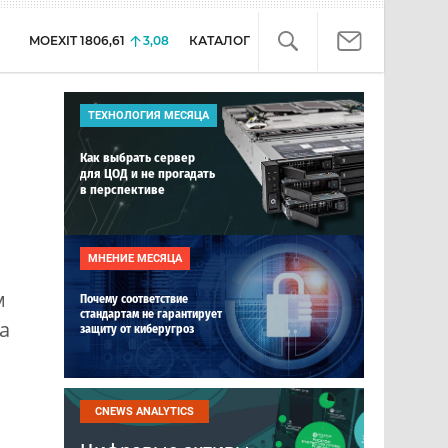
MOEXIT
1806,61
3,08
КАТАЛОГ
ТЕХНОЛОГИЯ МЕСЯЦА
Как выбрать сервер
для ЦОД и не прогадать
в перспективе
МНЕНИЕ МЕСЯЦА
м
Почему соответствие
стандартам не гарантирует
а
защиту от киберугроз
CNEWS ANALYTICS