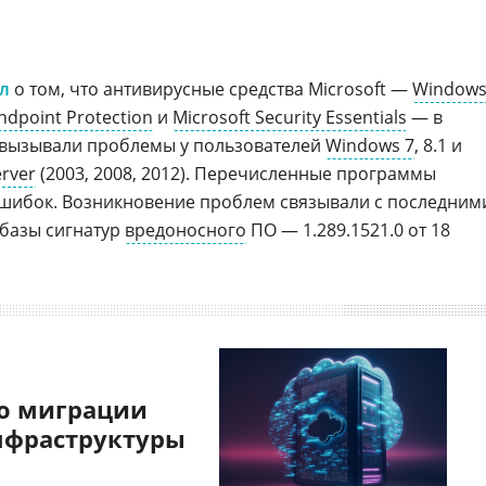
л
о том, что антивирусные средства Microsoft —
Window
ndpoint Protection
и
Microsoft Security Essentials
— в
 вызывали проблемы у пользователей
Windows 7
, 8.1 и
rver
(2003, 2008, 2012). Перечисленные программы
ошибок. Возникновение проблем связывали с последним
 базы сигнатур
вредоносного
ПО — 1.289.1521.0 от 18
о миграции
нфраструктуры