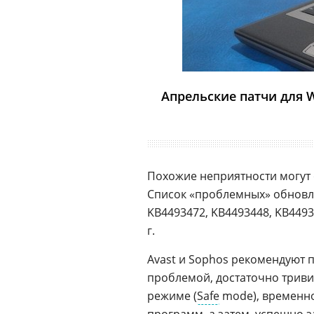
Апрельские патчи для 
Похожие неприятности могут
Список «проблемных» обновле
KB4493472, KB4493448, KB4493
г.
Avast и Sophos рекомендуют 
проблемой, достаточно триви
режиме (
Safe
mode), временно