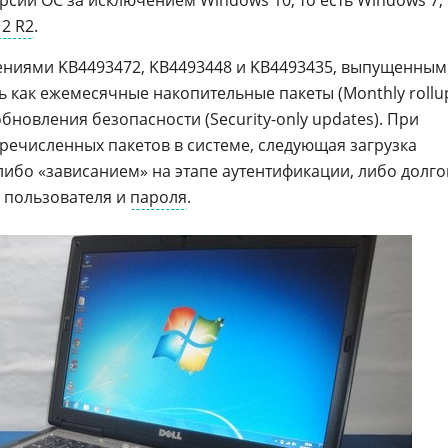
рсии ОС за исключением Windows 10, то есть Windows 7,
12 R2
.
лениями KB4493472, KB4493448 и KB4493435, выпущенны
сть как ежемесячные накопительные пакеты (Monthly rollu
обновления безопасности (Security-only updates). При
еречисленных пакетов в системе, следующая загрузка
ибо «зависанием» на этапе аутентификации, либо долго
 пользователя и
пароля
.