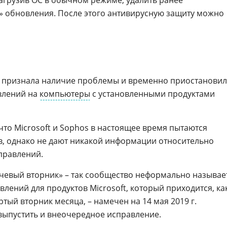
загрузив ОС в обычном режиме, удалить ранее
» обновления. После этого антивирусную защиту можно
признала наличие проблемы и временно приостановил
влений на
компьютеры
с установленными продуктами
 что Microsoft и Sophos в настоящее время пытаются
в, однако не дают никакой информации относительно
правлений.
чевый вторник» – так сообщество неформально называе
лений для продуктов Microsoft, который приходится, ка
ртый вторник месяца, – намечен на 14 мая 2019 г.
выпустить и внеочередное исправление.