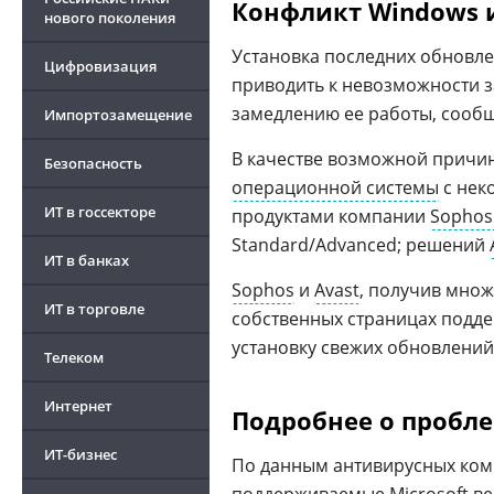
Конфликт Windows 
нового поколения
Установка последних обновл
Цифровизация
приводить к невозможности 
замедлению ее работы, сообща
Импортозамещение
В качестве возможной причи
Безопасность
операционной системы
с нек
ИТ в госсекторе
продуктами компании
Sophos:
Standard/Advanced; решений
ИТ в банках
Sophos
и
Avast
, получив множ
ИТ в торговле
собственных страницах подд
установку свежих обновлени
Телеком
Интернет
Подробнее о пробл
ИТ-бизнес
По данным антивирусных ком