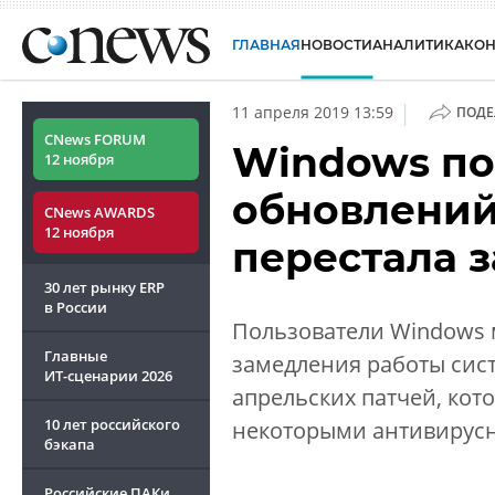
ГЛАВНАЯ
НОВОСТИ
АНАЛИТИКА
КО
|
11 апреля 2019 13:59
ПОДЕ
CNews FORUM
Windows по
12 ноября
обновлений
CNews AWARDS
12 ноября
перестала 
30 лет рынку ERP
в России
Пользователи Windows м
Главные
замедления работы сист
ИТ-сценарии
2026
апрельских патчей, кот
10 лет российского
некоторыми антивирус
бэкапа
Российские ПАКи