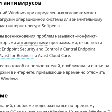
и антивирусов
ений Windows при определенных условиях может
загрузки операционной системы или значительному
ет интернет-ресурс Softpedia.
ны возникновения проблем называют «конфликт»
оторыми
антивирусными
программами, в частности
 Endpoint Security and Control
и Central Endpoint
Avast for Business
и Avast Cloud Care.
ество жалоб от пользователей, опубликовали статьи на
ержки в интернете, призывающие временно отложить
й
Windows
.
еме
паний, проблеме подвержены все по-прежнему