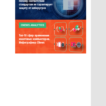
Почему соответствие
стандартам не гарантирует
защиту от киберугроз
CNEWS ANALYTICS
Топ-10 сфер применения
квантовых компьютеров.
Инфографика CNews