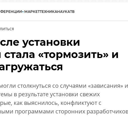
НФЕРЕНЦИИ
МАРКЕТ
ТЕХНИКА
НАУКА
ТВ
ЛИТЬСЯ
сле установки
 стала «тормозить» и
загружаться
огли столкнуться со случаями «зависания» 
емы в результате установки свежих
орые, как выяснилось, конфликтуют с
ными программами сторонних разработчиков