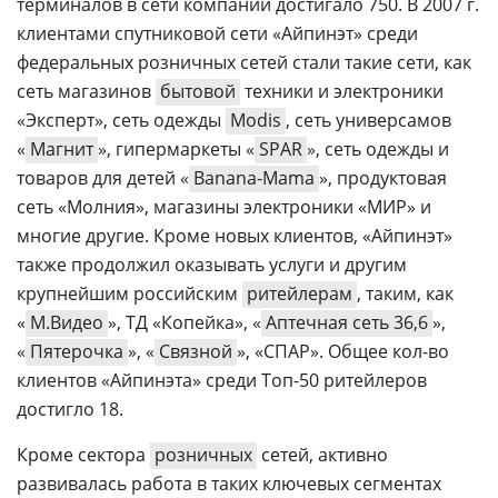
терминалов в сети компании достигало 750. В 2007 г.
клиентами спутниковой сети «Айпинэт» среди
федеральных розничных сетей стали такие сети, как
сеть магазинов
бытовой
техники и электроники
«Эксперт», сеть одежды
Modis
, сеть универсамов
«
Магнит
», гипермаркеты «
SPAR
», сеть одежды и
товаров для детей «
Banana-Mama
», продуктовая
сеть «Молния», магазины электроники «МИР» и
многие другие. Кроме новых клиентов, «Айпинэт»
также продолжил оказывать услуги и другим
крупнейшим российским
ритейлерам
, таким, как
«
М.Видео
», ТД «Копейка», «
Аптечная сеть 36,6
»,
«
Пятерочка
», «
Связной
», «СПАР». Общее кол-во
клиентов «Айпинэта» среди Топ-50 ритейлеров
достигло 18.
Кроме сектора
розничных
сетей, активно
развивалась работа в таких ключевых сегментах