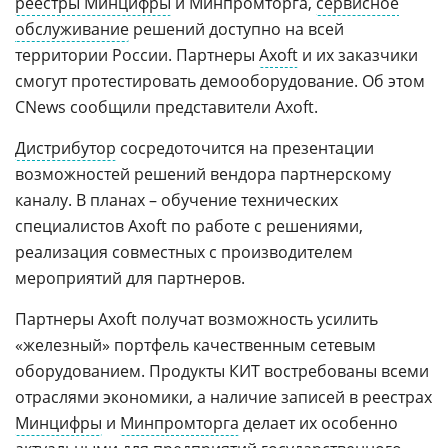
реестры Минцифры
и Минпромторга,
сервисное
обслуживание
решений доступно на всей
территории России. Партнеры
Axoft
и их заказчики
смогут протестировать демооборудование. Об этом
CNews сообщили представители Axoft.
Дистрибутор
сосредоточится на презентации
возможностей решений вендора партнерскому
каналу. В планах – обучение технических
специалистов Axoft по работе с решениями,
реализация совместных с производителем
мероприятий для партнеров.
Партнеры Axoft получат возможность усилить
«железный» портфель качественным сетевым
оборудованием. Продукты КИТ востребованы всеми
отраслями экономики, а наличие записей в реестрах
Минцифры
и
Минпромторга
делает их особенно