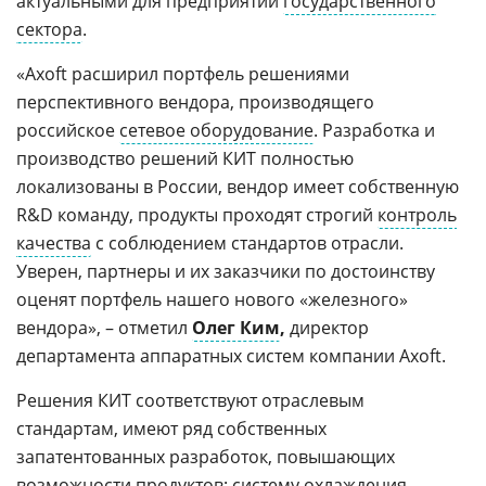
актуальными для предприятий
государственного
сектора
.
«Axoft расширил портфель решениями
перспективного вендора, производящего
российское
сетевое оборудование
. Разработка и
производство решений КИТ полностью
локализованы в России, вендор имеет собственную
R&D команду, продукты проходят строгий
контроль
качества
с соблюдением стандартов отрасли.
Уверен, партнеры и их заказчики по достоинству
оценят портфель нашего нового «железного»
вендора», – отметил
Олег Ким
,
директор
департамента аппаратных систем компании Axoft.
Решения КИТ соответствуют отраслевым
стандартам, имеют ряд собственных
запатентованных разработок, повышающих
возможности продуктов: систему охлаждения,