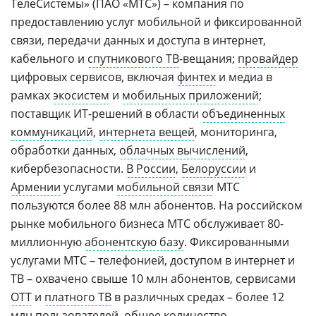
ТелеСистемы» (ПАО «МТС») – компания по
предоставлению услуг мобильной и фиксированной
связи, передачи данных и доступа в интернет,
кабельного и
спутникового ТВ
-вещания;
провайдер
цифровых сервисов, включая
финтех
и медиа в
рамках
экосистем
и
мобильных приложений
;
поставщик ИТ-решений в области
объединенных
коммуникаций
,
интернета вещей
, мониторинга,
обработки данных,
облачных вычислений
,
кибербезопасности.
В России
,
Белоруссии
и
Армении
услугами
мобильной связи
МТС
пользуются более 88 млн абонентов. На российском
рынке мобильного бизнеса МТС обслуживает 80-
миллионную
абонентскую базу
. Фиксированными
услугами МТС – телефонией, доступом в интернет и
ТВ – охвачено свыше 10 млн абонентов, сервисами
OTT
и
платного ТВ
в различных средах – более 12
млн пользователей, общее количество