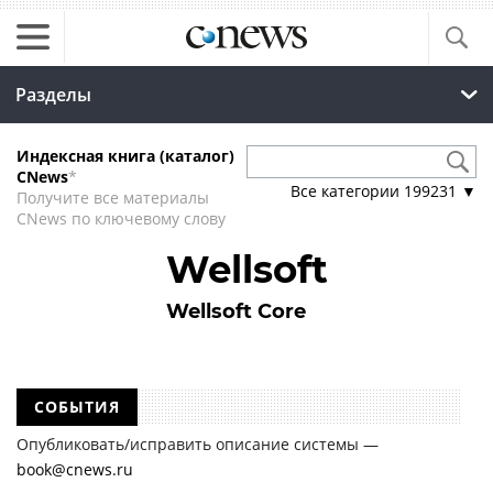
Разделы
Индексная книга (каталог)
CNews
*
Все категории
199231
▼
Получите все материалы
CNews по ключевому слову
Wellsoft
Wellsoft Core
СОБЫТИЯ
Опубликовать/исправить описание системы —
book@cnews.ru