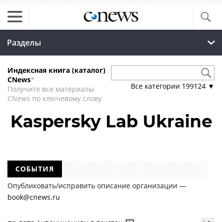
Разделы
Индексная книга (каталог)
CNews
*
Все категории
199124
▼
Получите все материалы
CNews по ключевому слову
Kaspersky Lab Ukraine
СОБЫТИЯ
Опубликовать/исправить описание организации —
book@cnews.ru