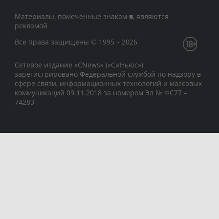
Материалы, помеченные знаком ■, являются
рекламой
Все права защищены © 1995 – 2026
Сетевое издание «CNews» («СиНьюс»)
зарегистрировано Федеральной службой по надзору в
сфере связи, информационных технологий и массовых
коммуникаций 09.11.2018 за номером Эл № ФС77 –
74283