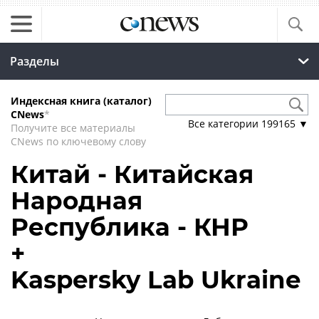
Разделы
Индексная книга (каталог)
CNews
*
Все категории
199165
▼
Получите все материалы
CNews по ключевому слову
Китай - Китайская
Народная
Республика - КНР
+
Kaspersky Lab Ukraine