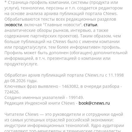
* Страница-профиль компании, системы (продукта или
услуги), технологии, персоны и т.п. создается редактором
на основе анализа архива публикаций портала CNews.
Обрабатываются тексты всех редакционных разделов
(
новости
, включая "Главные новости",
статьи
,
аналитические обзоры рынков, интервью, а также
содержание партнёрских проектов). Таким образом, чем
больше публикаций на CNews было с именем компании
или продукта/услуги, тем более информативен профиль.
Профиль может быть дополнен (обогащен) дополнительной
информацией, в т.ч. презентацией о компании или
продукте/услуге.
Обработан архив публикаций портала CNews.ru c 11.1998
до 08.2026 годы.
Ключевых фраз выявлено - 1463082, в очереди разбора -
724626.
Создано именных указателей - 199149.
Редакция Индексной книги CNews -
book@cnews.ru
Читатели CNews — это руководители и сотрудники одной
из самых успешных отраслей российской экономики:
индустрии информационных технологий. Ядро аудитории
составляют топ-менеджеры и технические специалисты