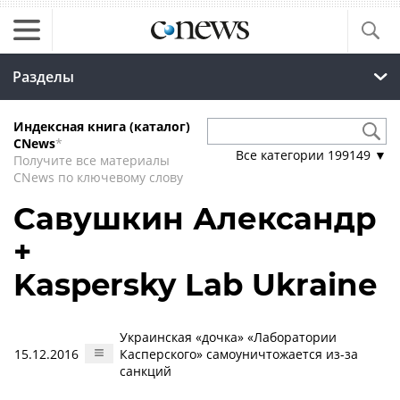
Разделы
Индексная книга (каталог)
CNews
*
Все категории
199149
▼
Получите все материалы
CNews по ключевому слову
Савушкин Александр
+
Kaspersky Lab Ukraine
Украинская «дочка» «Лаборатории
15.12.2016
Касперского» самоуничтожается из-за
санкций