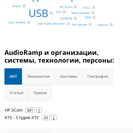
Земля
HP 3Com
Часы
USB
KTS
Электроника
ISDN
EEPROM
Acer NeWeb
Dell Audio Receiver
Австралия
Европа
AudioRamp и организации,
системы, технологии, персоны:
ИКТ
Технологии
Системы
География
Статьи
Пресса
HP 3Com
681
1
KTS - Студия КТС
20
1