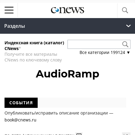
Разделы
Индексная книга (каталог)
CNews
*
Все категории
199124
▼
Получите все материалы
CNews по ключевому слову
AudioRamp
СОБЫТИЯ
Опубликовать/исправить описание организации —
book@cnews.ru