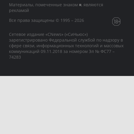
Материалы, помеченные знаком ■, являются
рекламой
Все права защищены © 1995 – 2026
Сетевое издание «CNews» («СиНьюс»)
зарегистрировано Федеральной службой по надзору в
сфере связи, информационных технологий и массовых
коммуникаций 09.11.2018 за номером Эл № ФС77 –
74283