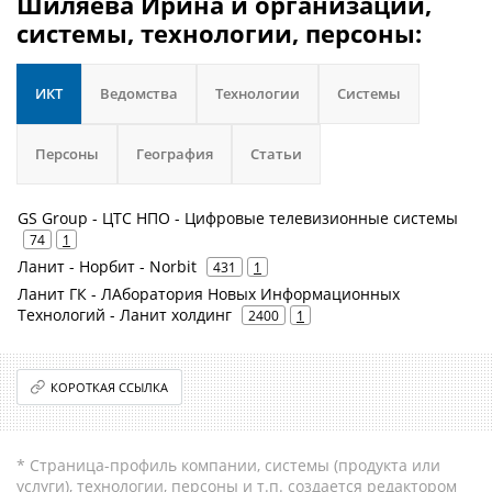
Шиляева Ирина и организации,
системы, технологии, персоны:
ИКТ
Ведомства
Технологии
Системы
Персоны
География
Статьи
GS Group - ЦТС НПО - Цифровые телевизионные системы
74
1
Ланит - Норбит - Norbit
431
1
Ланит ГК - ЛАборатория Новых Информационных
Технологий - Ланит холдинг
2400
1
КОРОТКАЯ ССЫЛКА
* Страница-профиль компании, системы (продукта или
услуги), технологии, персоны и т.п. создается редактором