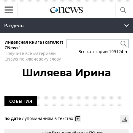
Разделы
Индексная книга (каталог)
CNews
*
Все категории
199124
▼
Получите все материалы
CNews по ключевому слову
Шиляева Ирина
СОБЫТИЯ
по дате
/
упоминаниям в текстах
«Норбит» разработала ПО для