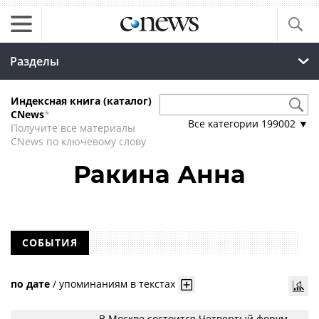
Разделы
Индексная книга (каталог)
CNews
*
Все категории
199002
▼
Получите все материалы
CNews по ключевому слову
Ракина Анна
СОБЫТИЯ
по дате
/
упоминаниям в текстах
В Москве состоится Четвертый форум