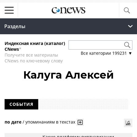
Разделы
Индексная книга (каталог)
CNews
*
Все категории
199231
▼
Получите все материалы
CNews по ключевому слову
Калуга Алексей
СОБЫТИЯ
по дате
/
упоминаниям в текстах
Какую платформу виртуализации