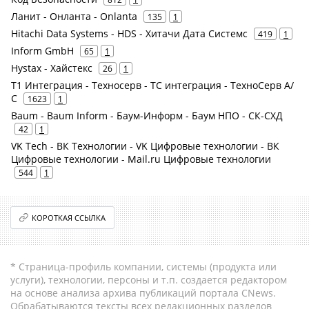
Ланит - Онланта - Onlanta
135
1
Hitachi Data Systems - HDS - Хитачи Дата Системс
419
1
Inform GmbH
65
1
Hystax - Хайстекс
26
1
Т1 Интеграция - Техносерв - ТС интеграция - ТехноСерв А/
С
1623
1
Baum - Baum Inform - Баум-Информ - Баум НПО - СК-СХД
42
1
VK Tech - ВК Технологии - VK Цифровые технологии - ВК
Цифровые технологии - Mail.ru Цифровые технологии
544
1
КОРОТКАЯ ССЫЛКА
* Страница-профиль компании, системы (продукта или
услуги), технологии, персоны и т.п. создается редактором
на основе анализа архива публикаций портала CNews.
Обрабатываются тексты всех редакционных разделов