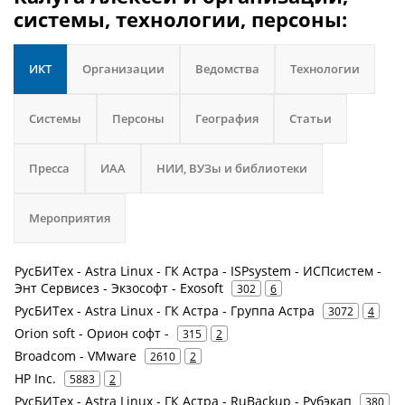
системы, технологии, персоны:
ИКТ
Организации
Ведомства
Технологии
Системы
Персоны
География
Статьи
Пресса
ИАА
НИИ, ВУЗы и библиотеки
Мероприятия
РусБИТех - Astra Linux - ГК Астра - ISPsystem - ИСПсистем -
Энт Сервисез - Экзософт - Exosoft
302
6
РусБИТех - Astra Linux - ГК Астра - Группа Астра
3072
4
Orion soft - Орион софт -
315
2
Broadcom - VMware
2610
2
HP Inc.
5883
2
РусБИТех - Astra Linux - ГК Астра - RuBackup - Рубэкап
380