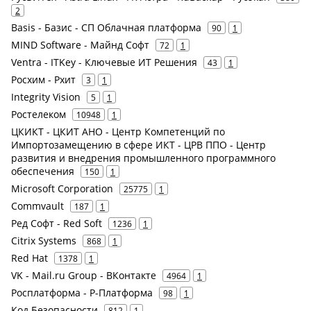
2
Basis - Базис - СП Облачная платформа
90
1
MIND Software - Майнд Софт
72
1
Ventra - ITKey - Ключевые ИТ Решения
43
1
Росхим - Рхит
3
1
Integrity Vision
5
1
Ростелеком
10948
1
ЦКИКТ - ЦКИТ АНО - Центр Компетенций по
Импортозамещению в сфере ИКТ - ЦРВ ППО - Центр
развития и внедрения промышленного программного
обеспечения
150
1
Microsoft Corporation
25775
1
Commvault
187
1
Ред Софт - Red Soft
1236
1
Citrix Systems
868
1
Red Hat
1378
1
VK - Mail.ru Group - ВКонтакте
4964
1
Росплатформа - Р-Платформа
98
1
Код Безопасности
812
1