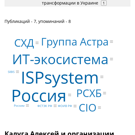
трансформации в Украине
1
Публикаций - 7, упоминаний - 8
Группа Астра
СХД
ИТ-экосистема
ISPsystem
SIBIS
Россия
РСХБ
CIO
Росхим
ФСТЭК РФ
ФОИВ РФ
Калуга Алексей и организации,