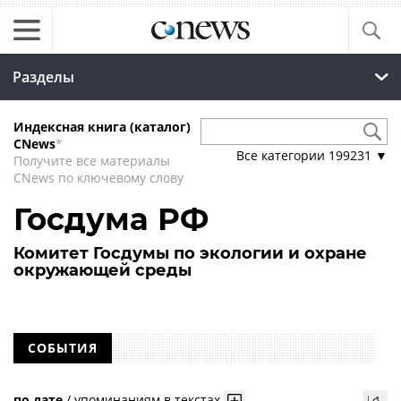
Разделы
Индексная книга (каталог)
CNews
*
Все категории
199231
▼
Получите все материалы
CNews по ключевому слову
Госдума РФ
Комитет Госдумы по экологии и охране
окружающей среды
СОБЫТИЯ
по дате
/
упоминаниям в текстах