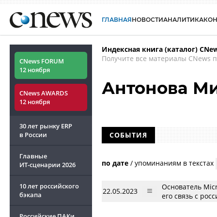
ГЛАВНАЯ
НОВОСТИ
АНАЛИТИКА
КО
Индексная книга (каталог) CNe
Получите все материалы CNews п
CNews FORUM
12 ноября
Антонова М
CNews AWARDS
12 ноября
30 лет рынку ERP
в России
СОБЫТИЯ
Главные
по дате
/
упоминаниям в текстах
ИТ-сценарии
2026
10 лет российского
Основатель Mic
22.05.2023
бэкапа
его связь с рос
Российские ПАКи