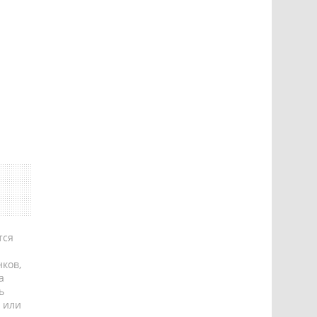
тся
ков,
а
ь
 или