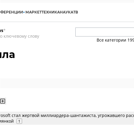
НФЕРЕНЦИИ
МАРКЕТ
ТЕХНИКА
НАУКА
ТВ
ws
*
о ключевому слову
Все категории
19
ила
rosoft стал жертвой миллиардера-шантажиста, угрожавшего ра
сиянкой
1