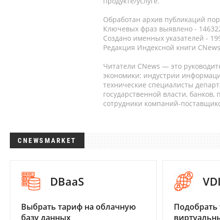
продукте/услуге.
Обработан архив публикаций порт
Ключевых фраз выявлено - 146322
Создано именных указателей - 19
Редакция Индексной книги CNews
Читатели CNews — это руководит
экономики: индустрии информаци
технические специалисты депар
государственной власти, банков,
сотрудники компаний-поставщико
CNEWSMARKET
DBaaS
VD
Выбрать тариф на облачную
Подобрать 
базу данных
виртуальны