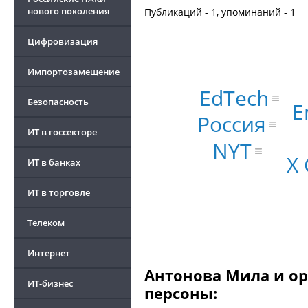
нового поколения
Публикаций - 1, упоминаний - 1
Цифровизация
Импортозамещение
EdTech
Безопасность
E
Россия
ИТ в госсекторе
NYT
X
ИТ в банках
ИТ в торговле
Телеком
Интернет
Антонова Мила и ор
ИТ-бизнес
персоны: