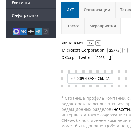
Рейтинги
ИКТ
Организации
Техн
Инфографика
Пресса
Мероприятия
Финансист
72
1
Microsoft Corporation
25775
1
X Corp - Twitter
2938
1
КОРОТКАЯ ССЫЛКА
* Страница-профиль компании, сис
редактором на основе анализа а
редакционных разделов (
новости
интервью, а также содержание па
CNews было с именем компании и
может быть дополнен (обогащен)