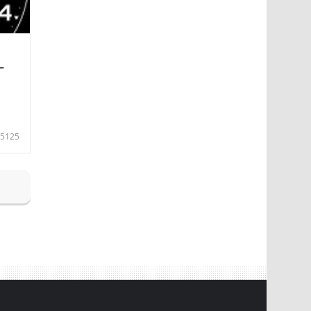
—
5125