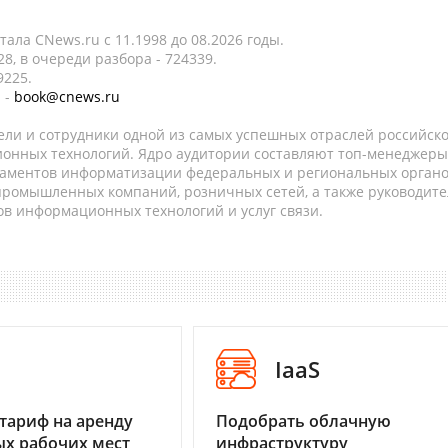
ала CNews.ru c 11.1998 до 08.2026 годы.
8, в очереди разбора - 724339.
9225.
 -
book@cnews.ru
ели и сотрудники одной из самых успешных отраслей российск
онных технологий. Ядро аудитории составляют топ-менеджеры
таментов информатизации федеральных и региональных орган
 промышленных компаний, розничных сетей, а также руководите
в информационных технологий и услуг связи.
I
IaaS
тариф на аренду
Подобрать облачную
х рабочих мест
инфраструктуру