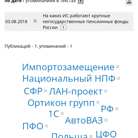
по дате
/
упоминаниям в текстах
На каких ИС работают крупные
03.08.2018
негосударственные пенсионные фонды
России
1
Публикаций - 1, упоминаний - 1
Импортозамещение
Национальный НПФ
СФР
ЛАН-проект
Ортикон групп
РФ
1С
АвтоВАЗ
ПФО
ЦФО
Польша