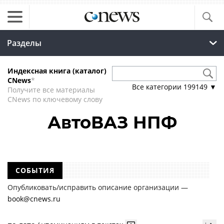
Разделы
Индексная книга (каталог)
CNews
*
Все категории
199149
▼
Получите все материалы
CNews по ключевому слову
АвтоВАЗ НПФ
СОБЫТИЯ
Опубликовать/исправить описание организации —
book@cnews.ru