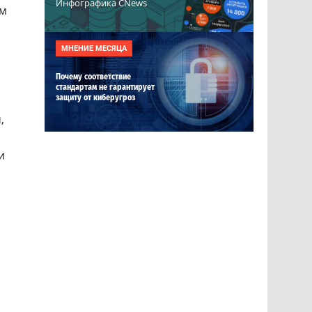
Инфографика CNews
ам
МНЕНИЕ МЕСЯЦА
Почему соответствие
стандартам не гарантирует
защиту от киберугроз
,
и