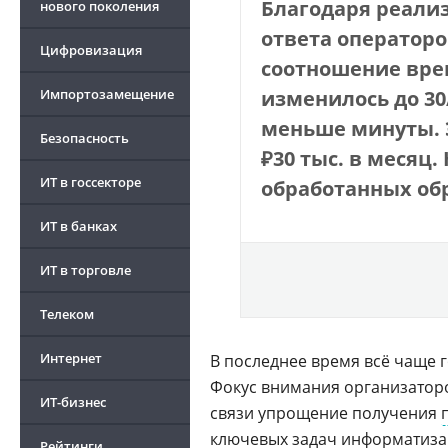
Благодаря реали
нового поколения
ответа оператором
Цифровизация
соотношение вре
Импортозамещение
изменилось до 30
меньше минуты. 
Безопасность
₽
30 тыс. в месяц
ИТ в госсекторе
обработанных об
ИТ в банках
ИТ в торговле
Телеком
Интернет
В последнее время всё чаще 
Фокус внимания организаторо
ИТ-бизнес
связи упрощение получения
ключевых задач
информатиза
Рейтинги