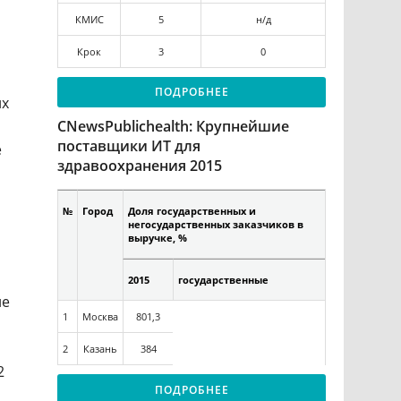
КМИС
5
н/д
Крок
3
0
ПОДРОБНЕЕ
их
CNewsPublichealth: Крупнейшие
поставщики ИТ для
е
здравоохранения 2015
№
Город
Доля государственных и
негосударственных заказчиков в
выручке, %
2015
государственные
ие
1
Москва
801,3
2
Казань
384
2
ПОДРОБНЕЕ