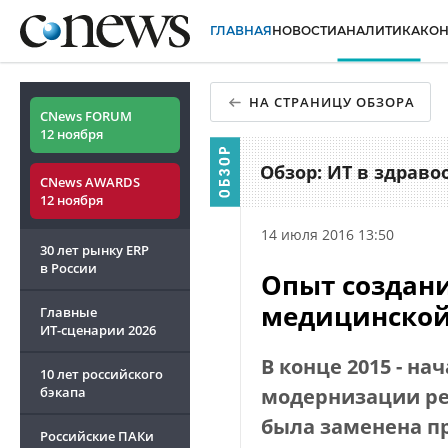
ГЛАВНАЯ
НОВОСТИ
АНАЛИТИКА
КО
НА СТРАНИЦУ ОБЗОРА
CNews FORUM
12 ноября
Обзор: ИТ в здраво
CNews AWARDS
12 ноября
14 июля 2016 13:50
30 лет рынку ERP
в России
Опыт создани
медицинской
Главные
ИТ-сценарии
2026
В конце 2015 - на
10 лет российского
бэкапа
модернизации ре
была заменена п
Российские ПАКи