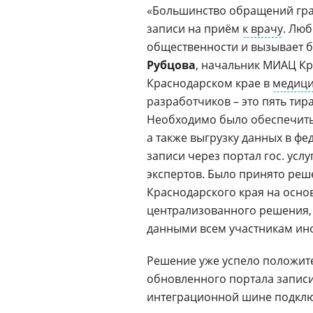
«Большинство обращений граж
записи на приём
к врачу
. Люб
общественности и вызывает б
Рубцова
, начальник МИАЦ Кр
Краснодарском крае в
медици
разработчиков – это пять ти
Необходимо было обеспечить 
а также выгрузку данных в ф
записи через портал гос. усл
экспертов. Было принято реш
Краснодарского края на осн
централизованного решения,
данными всем участникам ин
Решение уже успело положите
обновленного портала записи
интеграционной шине подклю