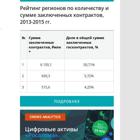
Рейтинг регионов по количеству и
сумме заключенных контрактов,
2013-2015 гг.
-
№
Сумма
Доля в общей сумме
заключенных
заключенных
контрактов, ₽млн
госконтрактов, %
*
1
6 150,1
50,71%
й
2
693,3
5,72%
3
515,6
4,25%
ПОДРОБНЕЕ
CNEWS ANALYTICS
Цифровые активы
«Росатома».