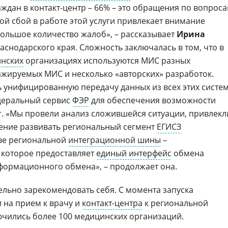
дан в контакт-центр – 66% – это обращения по вопрос
ой сбой в работе этой услуги привлекает внимание
ольшое количество жалоб», – рассказывает
Ирина
аснодарского края. Сложность заключалась в том, что в
нских
организациях используются МИС разных
ражируемых МИС и несколько «авторских» разработок.
унифицированную передачу данных из всех этих систем
едеральный сервис
ФЭР
для обеспечения возможности
уг. «Мы провели анализ сложившейся ситуации, привлекл
ение развивать региональный сегмент
ЕГИСЗ
ове региональной
интеграционной шины
–
 которое предоставляет
единый интерфейс
обмена
формационного обмена», – продолжает она.
льно зарекомендовать себя. С момента запуска
 на прием к врачу и
контакт-центра
к региональной
чились более 100 медицинских организаций.