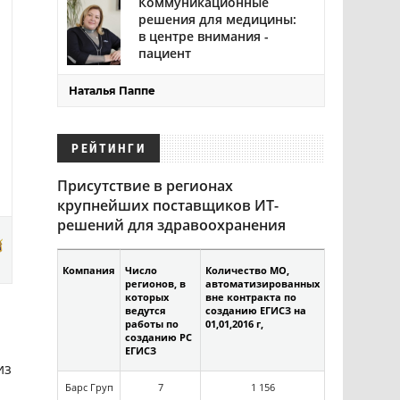
Коммуникационные
решения для медицины:
в центре внимания -
пациент
Наталья Паппе
РЕЙТИНГИ
Присутствие в регионах
крупнейших поставщиков ИТ-
решений для здравоохранения
Компания
Число
Количество МО,
регионов, в
автоматизированных
которых
вне контракта по
ведутся
созданию ЕГИСЗ на
работы по
01,01,2016 г,
созданию РС
ЕГИСЗ
из
Барс Груп
7
1 156