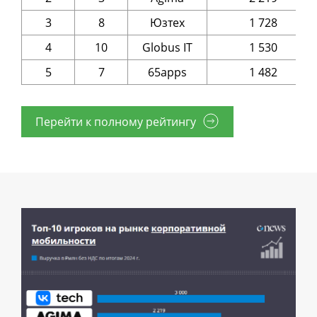
3
8
Юзтех
1 728
4
10
Globus IT
1 530
5
7
65apps
1 482
Перейти к полному рейтингу