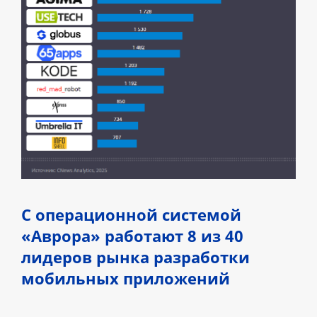
С операционной системой
«Аврора» работают 8 из 40
лидеров рынка разработки
мобильных приложений