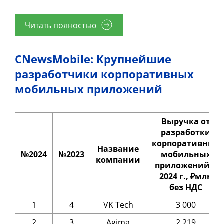
Читать полностью
CNewsMobile: Крупнейшие
разработчики корпоративных
мобильных приложений
Выручка от
разработки
корпоративных
Название
№2024
№2023
мобильных
компании
приложений в
2024 г., ₽млн
без НДС
1
4
VK Tech
3 000
2
3
Agima
2 219