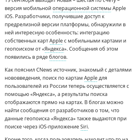
19 сентября выходит новая – шестая по счету –
версия мобильной
операционной системы
Apple
iOS. Разработчики, получившие доступ к
предрелизной версии платформы, обнаружили в
ней интересную особенность: интеграцию
собственных карт
Apple
с мобильными картами и
геопоиском от «
Яндекса
». Сообщения об этом
появились в ряде
блогов
.
Как пояснил CNews источник, знакомый с деталями
нововведения, поиск по картам
Apple
для
пользователей из России теперь осуществляется с
помощью «Яндекса», а результаты поиска
отображаются прямо на картах. В блогах можно
найти сообщения от разработчиков о том, что
данные геопоиска «Яндекса» также выдаются при
поиске через iOS-приложение
Siri
.
Кроме того, когда пользователь находит что-то на