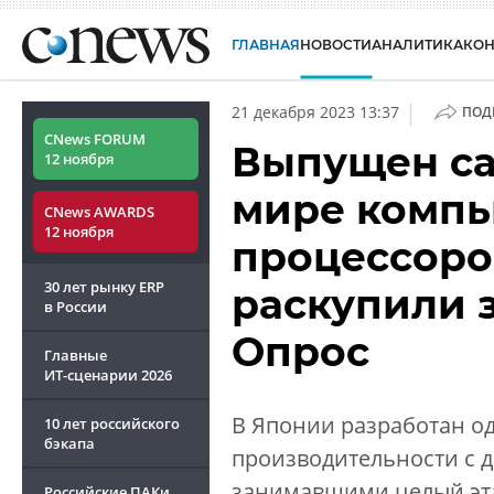
ГЛАВНАЯ
НОВОСТИ
АНАЛИТИКА
КО
|
21 декабря 2023 13:37
ПОД
CNews FORUM
Выпущен са
12 ноября
мире компь
CNews AWARDS
12 ноября
процессоро
30 лет рынку ERP
раскупили з
в России
Опрос
Главные
ИТ-сценарии
2026
В Японии разработан о
10 лет российского
бэкапа
производительности с 
занимавшими целый эта
Российские ПАКи