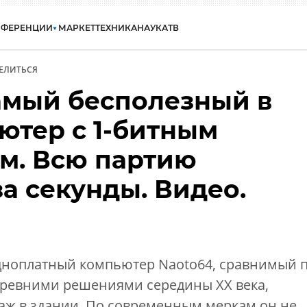
НФЕРЕНЦИИ
МАРКЕТ
ТЕХНИКА
НАУКА
ТВ
ЕЛИТЬСЯ
мый бесполезный в
ютер с 1-битным
м. Всю партию
а секунды. Видео.
дноплатный компьютер Naoto64, сравнимый 
древними решениями середины ХХ века,
ж в здании. По современным меркам он не