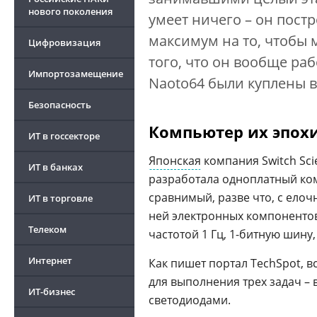
нового поколения
умеет ничего – он постр
максимум на то, чтобы 
Цифровизация
того, что он вообще ра
Импортозамещение
Naoto64 были куплены 
Безопасность
Компьютер их эпох
ИТ в госсекторе
Японская
компания Switch Sc
ИТ в банках
разработала одноплатный ко
сравнимый, разве что, с ело
ИТ в торговле
ней электронных компонентов
Телеком
частотой 1 Гц, 1-битную шину
Интернет
Как пишет портал TechSpot, 
для выполнения трех задач –
ИТ-бизнес
светодиодами.