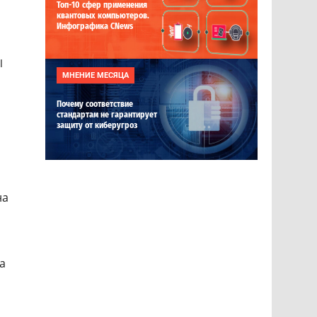
Топ-10 сфер применения
квантовых компьютеров.
Инфографика CNews
ы
МНЕНИЕ МЕСЯЦА
Почему соответствие
стандартам не гарантирует
защиту от киберугроз
на
а