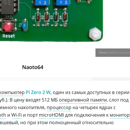
Фото:
Switch Scienc
Naoto64
 компьютер
Pi Zero 2 W
, один из самых доступных в серии
руб.). В цену входят 512 МБ
оперативной памяти
, слот под
темного накопителя,
процессор
на четырех ядрах с
oth
и
Wi-Fi
и порт
microHDMI
для подключения к
монитор
дешевый, но при этом полноценный относительно