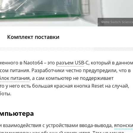
Фото:
Switch Scienc
Комплект поставки
менного в Naoto64 – это
разъем USB
-C, который в данно
сом питания. Разработчики честно предупредили, что в
блок питания
, а сам компьютер не поддерживает
ато у него есть большая красная кнопка Reset на случай,
боты.
омпьютера
 взаимодействия с устройствами ввода-вывода,
японск