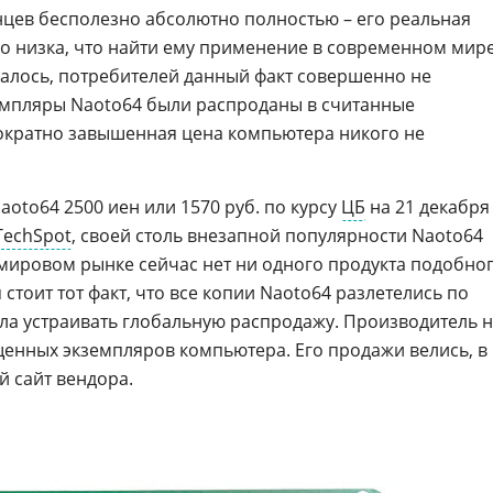
онцев бесполезно абсолютно полностью – его реальная
о низка, что найти ему применение в современном мир
залось, потребителей данный факт совершенно не
емпляры Naoto64 были распроданы в считанные
ократно завышенная цена компьютера никого не
oto64 2500 иен или 1570 руб. по курсу
ЦБ
на 21 декабря
TechSpot
, своей столь внезапной популярности Naoto64
 мировом рынке сейчас нет ни одного продукта подобно
стоит тот факт, что все копии Naoto64 разлетелись по
тала устраивать глобальную распродажу. Производитель 
енных экземпляров компьютера. Его продажи велись, в
й сайт вендора.