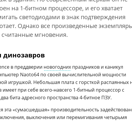
оен на 1-битном процессоре, и его хватает
мигать светодиодами в знак подтверждения
ботает. Однако все произведенные экземпляр
в считанные мгновения.
и динозавров
ience в преддверии
новогодних
праздников и каникул
мпьютер Naoto64 по своей вычислительной мощности
чной игрушкой. Небольшая плата с горсткой распаянных 
 имеет при себе всего-навсего 1-битный процессор с
, два бита адресного пространства 4-битное ПЗУ.
вся эта «сумасшедшая» производительность задействован
 включения, выключения или перемигивания четырьмя