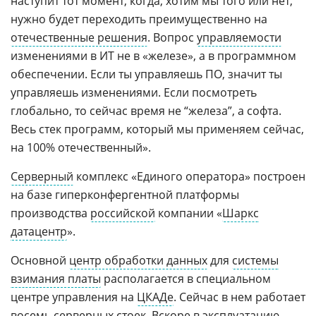
наступит тот момент, когда, хотим мы того или нет,
нужно будет переходить преимущественно на
отечественные решения
. Вопрос
управляемости
изменениями в ИТ не в «железе», а в программном
обеспечении. Если ты управляешь ПО, значит ты
управляешь изменениями. Если посмотреть
глобально, то сейчас время не “железа”, а софта.
Весь стек программ, который мы применяем сейчас,
на 100% отечественный».
Серверный
комплекс «Единого оператора» построен
на базе гиперконфергентной платформы
производства
российской
компании «
Шаркс
датацентр
».
Основной
центр обработки данных
для
системы
взимания платы
располагается в специальном
центре управления на
ЦКАДе
. Сейчас в нем работает
восемь серверных стоек. Вскоре в эксплуатацию