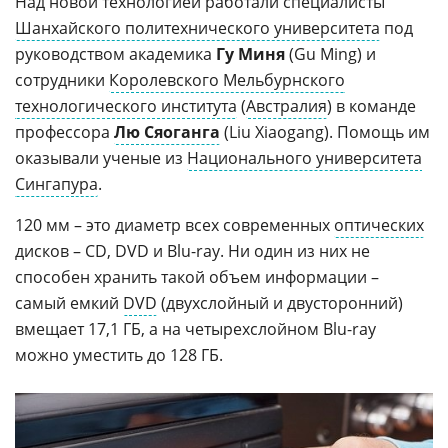
Над новой технологией работали специалисты
Шанхайского политехнического университета
под
руководством академика
Гу Миня
(Gu Ming) и
сотрудники
Королевского Мельбурнского
технологического института
(
Австралия
) в команде
профессора
Лю Сяоганга
(Liu Xiaogang). Помощь им
оказывали ученые из
Национального университета
Сингапура
.
120 мм – это диаметр всех современных
оптических
дисков – CD, DVD и Blu-ray. Ни один из них не
способен хранить такой объем информации –
самый емкий
DVD
(двухслойный и двусторонний)
вмещает 17,1 ГБ, а на четырехслойном Blu-ray
можно уместить до 128 ГБ.