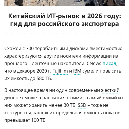
Китайский ИТ-рынок в 2026 году:
гид для российского экспортера
Схожей с 700-терабайтными дисками вместимостью
характеризуются другие носители информации из
прошлого –
ленточные накопители
. CNews
писал
,
что в декабре 2020 г.
Fujifilm
и
IBM
сумели повысить
их емкость до 580 ТБ.
В настоящее время ни один современный
жесткий
диск
не сможет сравниться с ними – самый емкий из
них может хранить менее 30 ТБ.
SSD
– тоже не
конкуренты, так как их предельная емкость пока не
превышает 100 ТБ.