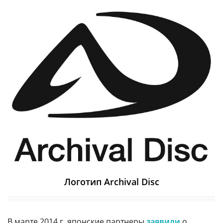
Логотип Archival Disc
В марте 2014 г.
японские
партнеры
заявили
о