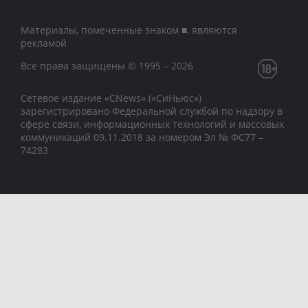
Материалы, помеченные знаком ■, являются
рекламой
Все права защищены © 1995 – 2026
Сетевое издание «CNews» («СиНьюс»)
зарегистрировано Федеральной службой по надзору в
сфере связи, информационных технологий и массовых
коммуникаций 09.11.2018 за номером Эл № ФС77 –
74283